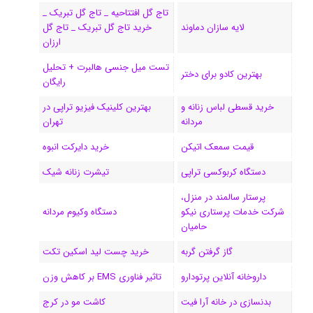
تاج گل افتتاحیه _ تاج گل تبریک _
ک
ا
ا
m
م
لایه سازان دماوند
خرید تاج گل تبریک _ تاج گل
ی
گ
ارزان
تست میل جنسی هالبرت + تحلیل
ن
ر
بهترین کادو برای دختر
رایگان
ا
خرید قسطی لباس زنانه و
بهترین کلینیک فیزیو تراپی در
مردانه
تهران
م
قیمت سمعک اتیکن
خرید دایرکت انبوه
دستگاه کربوکسی تراپی
تیشرت زنانه شیک
پرستار سالمند در منزل،
شرکت خدمات پرستاری نیکو
دستگاه وکیوم مردانه
حامیان
گاز گرفتن گربه
خرید چست لید اسکین تکت
داروخانه آنلاین پرتودارو
تاثیر فناوری EMS بر کاهش وزن
بدنسازی در خانه آرا فیت
کاشت مو در کرج