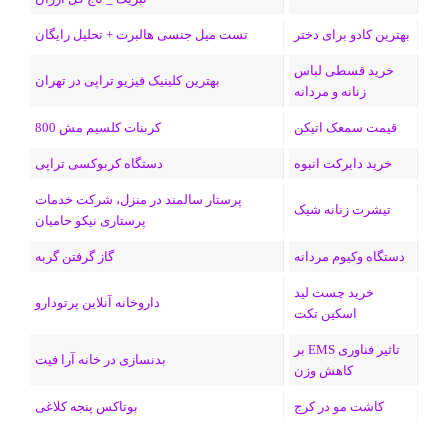
ک
ا
ا
m
م
بهترین کادو برای دختر
تست میل جنسی هالبرت + تحلیل رایگان
ی
گ
خرید قسطی لباس
ن
ر
بهترین کلینیک فیزیو تراپی در تهران
زنانه و مردانه
ا
قیمت سمعک اتیکن
کربنات کلسیم مش 800
م
خرید دایرکت انبوه
دستگاه کربوکسی تراپی
پرستار سالمند در منزل، شرکت خدمات
تیشرت زنانه شیک
پرستاری نیکو حامیان
دستگاه وکیوم مردانه
گاز گرفتن گربه
خرید چست لید
داروخانه آنلاین پرتودارو
اسکین تکت
تاثیر فناوری EMS بر
بدنسازی در خانه آرا فیت
کاهش وزن
کاشت مو در کرج
بوتاکس پنجه کلاغی