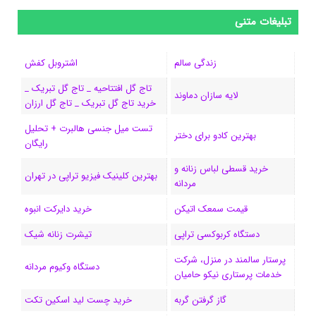
س
ک
ن
ن
d
گ
ر
تبلیغات متنی
ب
س
ک
س
i
ر
ا
زندگی سالم
اشتروبل کفش
و
د
ت
u
ا
ک
تاج گل افتتاحیه _ تاج گل تبریک _
لایه سازان دماوند
خرید تاج گل تبریک _ تاج گل ارزان
ک
ا
ا
m
م
تست میل جنسی هالبرت + تحلیل
ی
گ
بهترین کادو برای دختر
رایگان
ن
ر
خرید قسطی لباس زنانه و
بهترین کلینیک فیزیو تراپی در تهران
مردانه
ا
قیمت سمعک اتیکن
خرید دایرکت انبوه
م
دستگاه کربوکسی تراپی
تیشرت زنانه شیک
پرستار سالمند در منزل، شرکت
دستگاه وکیوم مردانه
خدمات پرستاری نیکو حامیان
گاز گرفتن گربه
خرید چست لید اسکین تکت