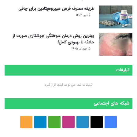
طریقه مصرف قرص سیپروهپتادین برای چاقی
۵ تیر, ۱۴۰۲
بهترین روش درمان سوختگی جوشکاری صورت از
حادثه تا بهبودی کامل!
۵ خرداد, ۱۴۰۵
تبلیغات
تبلیغات شما می تواند اینجا قرار گیرد
شبکه های اجتماعی
ف
ا
ل
ا
M
ت
خ
ی
ی
ی
ی
e
ل
و