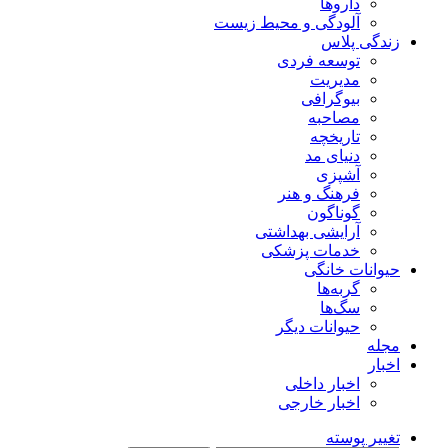
داروها
آلودگی و محیط زیست
زندگی پلاس
توسعه فردی
مدیریت
بیوگرافی
مصاحبه
تاریخچه
دنیای مد
آشپزی
فرهنگ و هنر
گوناگون
آرایشی بهداشتی
خدمات پزشکی
حیوانات خانگی
گربه‌ها
سگ‌ها
حیوانات دیگر
مجله
اخبار
اخبار داخلی
اخبار خارجی
تغییر پوسته