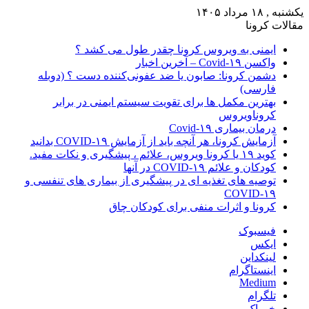
یکشنبه , ۱۸ مرداد ۱۴۰۵
مقالات کرونا
ایمنی به ویروس کرونا چقدر طول می کشد ؟
واکسن Covid-۱۹ – آخرین اخبار
دشمن کرونا: صابون یا ضد عفونی‌کننده دست ؟ (دوبله
فارسی)
بهترین مکمل ها برای تقویت سیستم ایمنی در برابر
کروناویروس
درمان بیماری Covid-۱۹
آزمایش کرونا، هر آنچه باید از آزمایش COVID-۱۹ بدانید
کوید ۱۹ یا کرونا ویروس، علائم ، پیشگیری و نکات مفید.
کودکان و علائم COVID-۱۹ در آنها
توصیه های تغذیه ای در پیشگیری از بیماری های تنفسی و
COVID-۱۹
کرونا و اثرات منفی برای کودکان چاق
فیسبوک
ایکس
لینکداین
اینستاگرام
Medium
تلگرام
خوراک