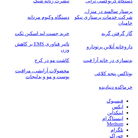
دستگاه کربوکسی تراپی
تیشرت زنانه شیک
پرستار سالمند در منزل،
شرکت خدمات پرستاری نیکو
دستگاه وکیوم مردانه
حامیان
گاز گرفتن گربه
خرید چست لید اسکین تکت
تاثیر فناوری EMS بر کاهش
داروخانه آنلاین پرتودارو
وزن
بدنسازی در خانه آرا فیت
کاشت مو در کرج
محصولات آرایشی، مراقبت
بوتاکس پنجه کلاغی
پوست و مو و بدلیجات
خرماکده دنیادیده
فیسبوک
ایکس
لینکداین
اینستاگرام
Medium
تلگرام
خوراک