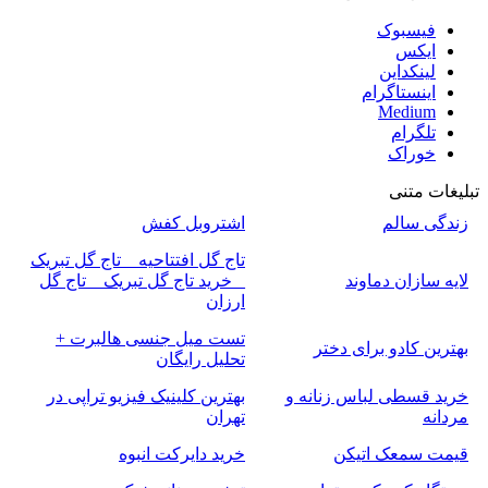
فیسبوک
ایکس
لینکداین
اینستاگرام
Medium
تلگرام
خوراک
تبلیغات متنی
زندگی سالم
اشتروبل کفش
تاج گل افتتاحیه _ تاج گل تبریک
لایه سازان دماوند
_ خرید تاج گل تبریک _ تاج گل
ارزان
تست میل جنسی هالبرت +
بهترین کادو برای دختر
تحلیل رایگان
خرید قسطی لباس زنانه و
بهترین کلینیک فیزیو تراپی در
مردانه
تهران
قیمت سمعک اتیکن
خرید دایرکت انبوه