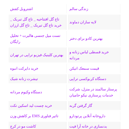
ب
س
ک
س
i
ر
ا
زندگی سالم
اشتروبل کفش
و
د
ت
u
ا
ک
تاج گل افتتاحیه _ تاج گل تبریک _
لایه سازان دماوند
خرید تاج گل تبریک _ تاج گل ارزان
ک
ا
ا
m
م
تست میل جنسی هالبرت + تحلیل
ی
گ
بهترین کادو برای دختر
رایگان
ن
ر
خرید قسطی لباس زنانه و
بهترین کلینیک فیزیو تراپی در تهران
مردانه
ا
قیمت سمعک اتیکن
خرید دایرکت انبوه
م
دستگاه کربوکسی تراپی
تیشرت زنانه شیک
پرستار سالمند در منزل، شرکت
دستگاه وکیوم مردانه
خدمات پرستاری نیکو حامیان
گاز گرفتن گربه
خرید چست لید اسکین تکت
داروخانه آنلاین پرتودارو
تاثیر فناوری EMS بر کاهش وزن
بدنسازی در خانه آرا فیت
کاشت مو در کرج