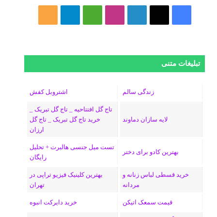
فیسبوک
ایکس
لینکداین
اینستاگرام
Medium
تلگرام
خوراک
تبلیغات متنی
زندگی سالم
اشتروبل کفش
تاج گل افتتاحیه _ تاج گل تبریک _
لایه سازان دماوند
خرید تاج گل تبریک _ تاج گل
ارزان
تست میل جنسی هالبرت + تحلیل
بهترین کادو برای دختر
رایگان
خرید قسطی لباس زنانه و
بهترین کلینیک فیزیو تراپی در
مردانه
تهران
قیمت سمعک اتیکن
خرید دایرکت انبوه