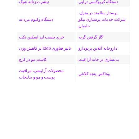
دستگاه کربوکسی تراپی
تیشرت زنانه شیک
پرستار سالمند در منزل،
شرکت خدمات پرستاری نیکو
دستگاه وکیوم مردانه
حامیان
گاز گرفتن گربه
خرید چست لید اسکین تکت
داروخانه آنلاین پرتودارو
تاثیر فناوری EMS بر کاهش وزن
بدنسازی در خانه آرا فیت
کاشت مو در کرج
محصولات آرایشی، مراقبت
بوتاکس پنجه کلاغی
پوست و مو و بدلیجات