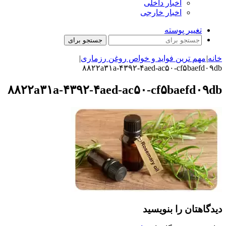
اخبار داخلی
اخبار خارجی
تغییر پوسته
جستجو برای
خانه
|
مهم ترین فواید و خواص روغن رزماری
|
۸۸۲۲a۳۱a-۴۳۹۲-۴aed-ac۵۰-cf۵baefd۰۹db
۸۸۲۲a۳۱a-۴۳۹۲-۴aed-ac۵۰-cf۵baefd۰۹db
دیدگاهتان را بنویسید