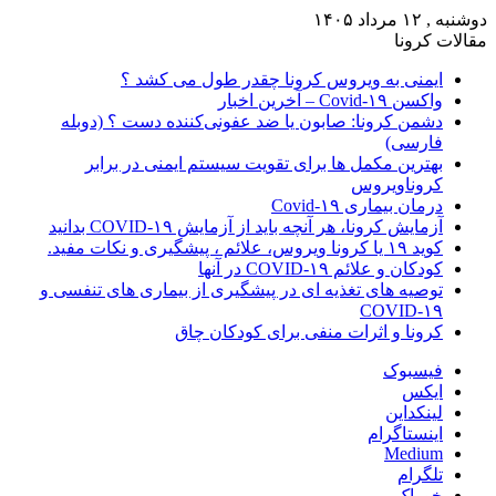
دوشنبه , ۱۲ مرداد ۱۴۰۵
مقالات کرونا
ایمنی به ویروس کرونا چقدر طول می کشد ؟
واکسن Covid-۱۹ – آخرین اخبار
دشمن کرونا: صابون یا ضد عفونی‌کننده دست ؟ (دوبله
فارسی)
بهترین مکمل ها برای تقویت سیستم ایمنی در برابر
کروناویروس
درمان بیماری Covid-۱۹
آزمایش کرونا، هر آنچه باید از آزمایش COVID-۱۹ بدانید
کوید ۱۹ یا کرونا ویروس، علائم ، پیشگیری و نکات مفید.
کودکان و علائم COVID-۱۹ در آنها
توصیه های تغذیه ای در پیشگیری از بیماری های تنفسی و
COVID-۱۹
کرونا و اثرات منفی برای کودکان چاق
فیسبوک
ایکس
لینکداین
اینستاگرام
Medium
تلگرام
خوراک