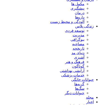
مکمل ها
پیشگیری
درمان
داروها
آلودگی و محیط زیست
زندگی پلاس
توسعه فردی
مدیریت
بیوگرافی
مصاحبه
تاریخچه
دنیای مد
آشپزی
فرهنگ و هنر
گوناگون
آرایشی بهداشتی
خدمات پزشکی
حیوانات خانگی
گربه‌ها
سگ‌ها
حیوانات دیگر
مجله
اخبار