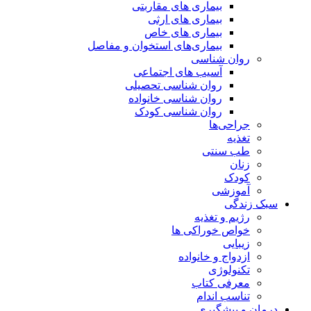
بیماری های مقاربتی
بیماری های ارثی
بیماری های خاص
بیماری‌های استخوان و مفاصل
روان شناسی
آسیب های اجتماعی
روان شناسی تحصیلی
روان شناسی خانواده
روان شناسی کودک
جراحی‌ها
تغذیه
طب سنتی
زنان
کودک
آموزشی
سبک زندگی
رژیم و تغذیه
خواص خوراکی ها
زیبایی
ازدواج و خانواده
تکنولوژی
معرفی کتاب
تناسب اندام
درمان و پیشگیری