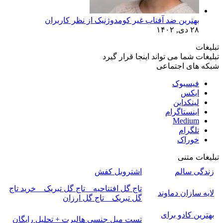
بهترین ضد آفتاب غیر کومدوژنیک از نظر کاربران
۲۸ دی, ۱۴۰۲
تبلیغات
تبلیغات شما می تواند اینجا قرار گیرد
شبکه های اجتماعی
فیسبوک
ایکس
لینکداین
اینستاگرام
Medium
تلگرام
خوراک
تبلیغات متنی
زندگی سالم
اشتروبل کفش
تاج گل افتتاحیه _ تاج گل تبریک _ خرید تاج
لایه سازان دماوند
گل تبریک _ تاج گل ارزان
بهترین کادو برای
تست میل جنسی هالبرت + تحلیل رایگان