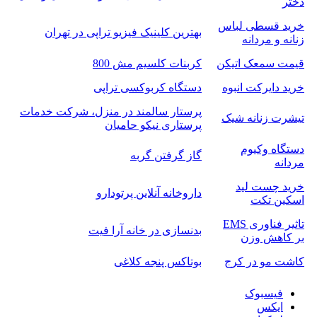
دختر
خرید قسطی لباس
بهترین کلینیک فیزیو تراپی در تهران
زنانه و مردانه
قیمت سمعک اتیکن
کربنات کلسیم مش 800
خرید دایرکت انبوه
دستگاه کربوکسی تراپی
پرستار سالمند در منزل، شرکت خدمات
تیشرت زنانه شیک
پرستاری نیکو حامیان
دستگاه وکیوم
گاز گرفتن گربه
مردانه
خرید چست لید
داروخانه آنلاین پرتودارو
اسکین تکت
تاثیر فناوری EMS
بدنسازی در خانه آرا فیت
بر کاهش وزن
کاشت مو در کرج
بوتاکس پنجه کلاغی
فیسبوک
ایکس