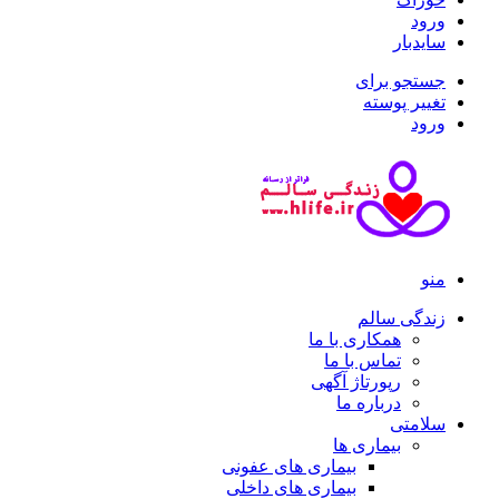
ورود
سایدبار
جستجو برای
تغییر پوسته
ورود
منو
زندگی سالم
همکاری با ما
تماس با ما
رپورتاژ آگهی
درباره ما
سلامتی
بیماری ها
بیماری های عفونی
بیماری های داخلی