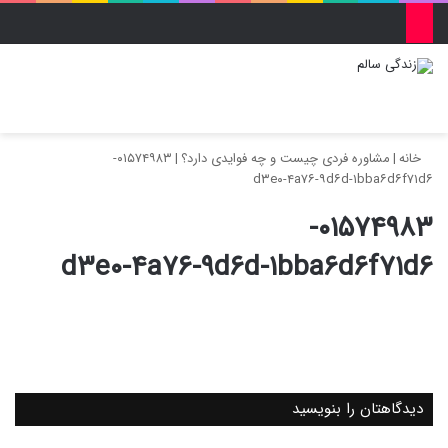
منو
ورود
تغییر پو
جس
خانه
|
مشاوره فردی چیست و چه فوایدی دارد؟
|
۰۱۵۷۴۹۸۳-
d۳e۰-۴a۷۶-۹d۶d-۱bba۶d۶f۷۱d۶
۰۱۵۷۴۹۸۳-
d۳e۰-۴a۷۶-۹d۶d-۱bba۶d۶f۷۱d۶
دیدگاهتان را بنویسید