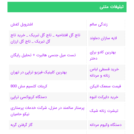
س
ک
ن
ن
d
گ
ر
تبلیغات متنی
ب
س
ک
س
i
ر
ا
زندگی سالم
اشتروبل کفش
و
د
ت
u
ا
ک
تاج گل افتتاحیه _ تاج گل تبریک _ خرید تاج
لایه سازان دماوند
گل تبریک _ تاج گل ارزان
ک
ا
ا
m
م
بهترین کادو برای
ی
گ
تست میل جنسی هالبرت + تحلیل رایگان
دختر
ن
ر
خرید قسطی لباس
بهترین کلینیک فیزیو تراپی در تهران
زنانه و مردانه
ا
قیمت سمعک اتیکن
کربنات کلسیم مش 800
م
خرید دایرکت انبوه
دستگاه کربوکسی تراپی
پرستار سالمند در منزل، شرکت خدمات پرستاری
تیشرت زنانه شیک
نیکو حامیان
دستگاه وکیوم مردانه
گاز گرفتن گربه