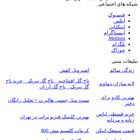
شبکه های اجتماعی
فیسبوک
ایکس
لینکداین
اینستاگرام
Medium
تلگرام
خوراک
تبلیغات متنی
زندگی سالم
اشتروبل کفش
تاج گل افتتاحیه _ تاج گل تبریک _ خرید تاج
لایه سازان دماوند
گل تبریک _ تاج گل ارزان
بهترین کادو برای
تست میل جنسی هالبرت + تحلیل رایگان
دختر
خرید قسطی لباس
بهترین کلینیک فیزیو تراپی در تهران
زنانه و مردانه
قیمت سمعک اتیکن
کربنات کلسیم مش 800