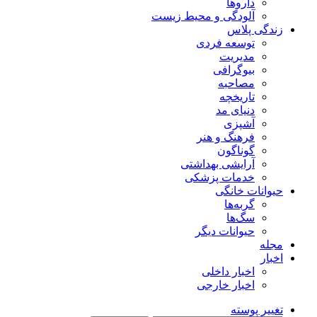
داروها
آلودگی و محیط زیست
زندگی پلاس
توسعه فردی
مدیریت
بیوگرافی
مصاحبه
تاریخچه
دنیای مد
آشپزی
فرهنگ و هنر
گوناگون
آرایشی بهداشتی
خدمات پزشکی
حیوانات خانگی
گربه‌ها
سگ‌ها
حیوانات دیگر
مجله
اخبار
اخبار داخلی
اخبار خارجی
تغییر پوسته