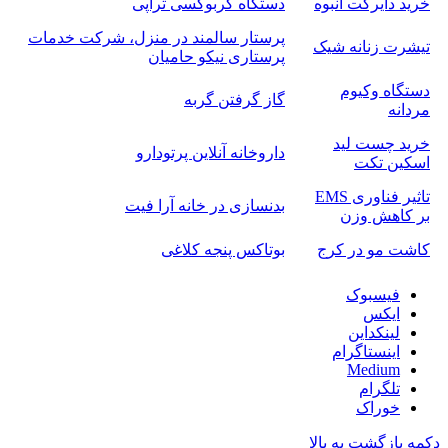
خرید دایرکت انبوه
دستگاه کربوکسی تراپی
پرستار سالمند در منزل، شرکت خدمات
تیشرت زنانه شیک
پرستاری نیکو حامیان
دستگاه وکیوم
گاز گرفتن گربه
مردانه
خرید چست لید
داروخانه آنلاین پرتودارو
اسکین تکت
تاثیر فناوری EMS
بدنسازی در خانه آرا فیت
بر کاهش وزن
کاشت مو در کرج
بوتاکس پنجه کلاغی
فیسبوک
ایکس
لینکداین
اینستاگرام
Medium
تلگرام
خوراک
دکمه بازگشت به بالا