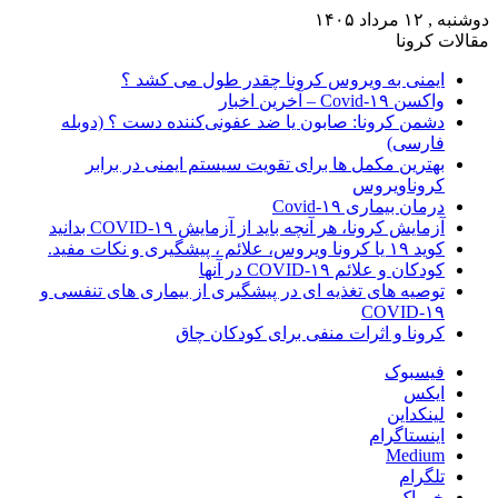
دوشنبه , ۱۲ مرداد ۱۴۰۵
مقالات کرونا
ایمنی به ویروس کرونا چقدر طول می کشد ؟
واکسن Covid-۱۹ – آخرین اخبار
دشمن کرونا: صابون یا ضد عفونی‌کننده دست ؟ (دوبله
فارسی)
بهترین مکمل ها برای تقویت سیستم ایمنی در برابر
کروناویروس
درمان بیماری Covid-۱۹
آزمایش کرونا، هر آنچه باید از آزمایش COVID-۱۹ بدانید
کوید ۱۹ یا کرونا ویروس، علائم ، پیشگیری و نکات مفید.
کودکان و علائم COVID-۱۹ در آنها
توصیه های تغذیه ای در پیشگیری از بیماری های تنفسی و
COVID-۱۹
کرونا و اثرات منفی برای کودکان چاق
فیسبوک
ایکس
لینکداین
اینستاگرام
Medium
تلگرام
خوراک