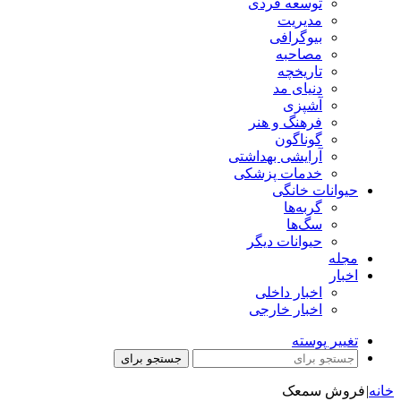
توسعه فردی
مدیریت
بیوگرافی
مصاحبه
تاریخچه
دنیای مد
آشپزی
فرهنگ و هنر
گوناگون
آرایشی بهداشتی
خدمات پزشکی
حیوانات خانگی
گربه‌ها
سگ‌ها
حیوانات دیگر
مجله
اخبار
اخبار داخلی
اخبار خارجی
تغییر پوسته
جستجو برای
خانه
|
فروش سمعک