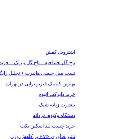
اشتروبل کفش
تاج گل افتتاحیه _ تاج گل تبریک _ خرید
تست میل جنسی هالبرت + تحلیل رایگ
بهترین کلینیک فیزیو تراپی در تهران
خرید دایرکت انبوه
تیشرت زنانه شیک
دستگاه وکیوم مردانه
خرید چست لید اسکین تکت
تاثیر فناوری EMS بر کاهش وزن