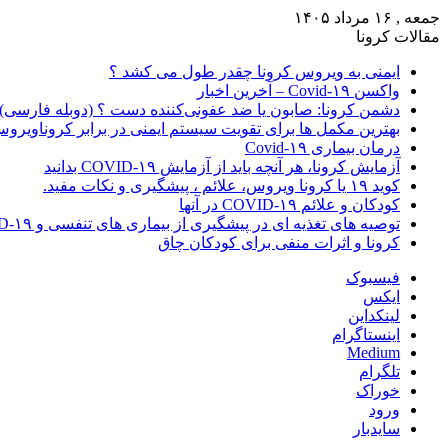
جمعه , ۱۶ مرداد ۱۴۰۵
مقالات کرونا
ایمنی به ویروس کرونا چقدر طول می کشد ؟
واکسن Covid-۱۹ – آخرین اخبار
دشمن کرونا: صابون یا ضد عفونی‌کننده دست ؟ (دوبله فارسی)
بهترین مکمل ها برای تقویت سیستم ایمنی در برابر کروناویرو
درمان بیماری Covid-۱۹
آزمایش کرونا، هر آنچه باید از آزمایش COVID-۱۹ بدانید
کوید ۱۹ یا کرونا ویروس، علائم ، پیشگیری و نکات مفید.
کودکان و علائم COVID-۱۹ در آنها
توصیه های تغذیه ای در پیشگیری از بیماری های تنفسی و COVID-۱۹
کرونا و اثرات منفی برای کودکان چاق
فیسبوک
ایکس
لینکداین
اینستاگرام
Medium
تلگرام
خوراک
ورود
سایدبار