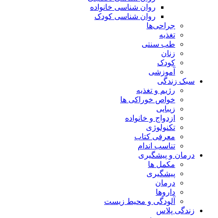
روان شناسی خانواده
روان شناسی کودک
جراحی‌ها
تغذیه
طب سنتی
زنان
کودک
آموزشی
سبک زندگی
رژیم و تغذیه
خواص خوراکی ها
زیبایی
ازدواج و خانواده
تکنولوژی
معرفی کتاب
تناسب اندام
درمان و پیشگیری
مکمل ها
پیشگیری
درمان
داروها
آلودگی و محیط زیست
زندگی پلاس