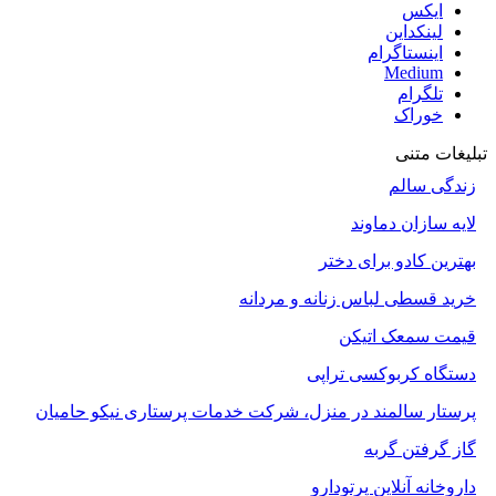
ایکس
لینکداین
اینستاگرام
Medium
تلگرام
خوراک
تبلیغات متنی
زندگی سالم
لایه سازان دماوند
بهترین کادو برای دختر
خرید قسطی لباس زنانه و مردانه
قیمت سمعک اتیکن
دستگاه کربوکسی تراپی
پرستار سالمند در منزل، شرکت خدمات پرستاری نیکو حامیان
گاز گرفتن گربه
داروخانه آنلاین پرتودارو