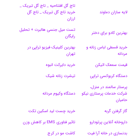
تاج گل افتتاحیه _ تاج گل تبریک _
ک
ا
ا
m
م
لایه سازان دماوند
خرید تاج گل تبریک _ تاج گل
ی
گ
ارزان
تست میل جنسی هالبرت + تحلیل
ن
ر
بهترین کادو برای دختر
رایگان
ا
خرید قسطی لباس زنانه و
بهترین کلینیک فیزیو تراپی در
مردانه
تهران
م
قیمت سمعک اتیکن
خرید دایرکت انبوه
دستگاه کربوکسی تراپی
تیشرت زنانه شیک
پرستار سالمند در منزل،
شرکت خدمات پرستاری نیکو
دستگاه وکیوم مردانه
حامیان
گاز گرفتن گربه
خرید چست لید اسکین تکت
داروخانه آنلاین پرتودارو
تاثیر فناوری EMS بر کاهش وزن
بدنسازی در خانه آرا فیت
کاشت مو در کرج