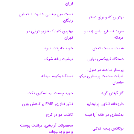
ی
گ
ارزان
تست میل جنسی هالبرت + تحلیل
ن
ر
بهترین کادو برای دختر
رایگان
ا
خرید قسطی لباس زنانه و
بهترین کلینیک فیزیو تراپی در
مردانه
تهران
م
قیمت سمعک اتیکن
خرید دایرکت انبوه
دستگاه کربوکسی تراپی
تیشرت زنانه شیک
پرستار سالمند در منزل،
شرکت خدمات پرستاری نیکو
دستگاه وکیوم مردانه
حامیان
گاز گرفتن گربه
خرید چست لید اسکین تکت
داروخانه آنلاین پرتودارو
تاثیر فناوری EMS بر کاهش وزن
بدنسازی در خانه آرا فیت
کاشت مو در کرج
محصولات آرایشی، مراقبت پوست
بوتاکس پنجه کلاغی
و مو و بدلیجات