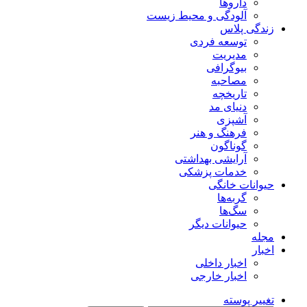
داروها
آلودگی و محیط زیست
زندگی پلاس
توسعه فردی
مدیریت
بیوگرافی
مصاحبه
تاریخچه
دنیای مد
آشپزی
فرهنگ و هنر
گوناگون
آرایشی بهداشتی
خدمات پزشکی
حیوانات خانگی
گربه‌ها
سگ‌ها
حیوانات دیگر
مجله
اخبار
اخبار داخلی
اخبار خارجی
تغییر پوسته