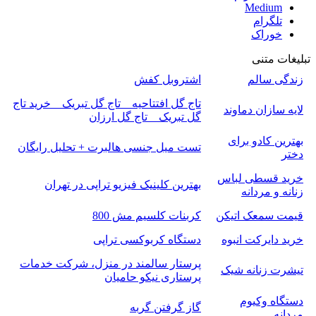
Medium
تلگرام
خوراک
تبلیغات متنی
زندگی سالم
اشتروبل کفش
تاج گل افتتاحیه _ تاج گل تبریک _ خرید تاج
لایه سازان دماوند
گل تبریک _ تاج گل ارزان
بهترین کادو برای
تست میل جنسی هالبرت + تحلیل رایگان
دختر
خرید قسطی لباس
بهترین کلینیک فیزیو تراپی در تهران
زنانه و مردانه
قیمت سمعک اتیکن
کربنات کلسیم مش 800
خرید دایرکت انبوه
دستگاه کربوکسی تراپی
پرستار سالمند در منزل، شرکت خدمات
تیشرت زنانه شیک
پرستاری نیکو حامیان
دستگاه وکیوم
گاز گرفتن گربه
مردانه