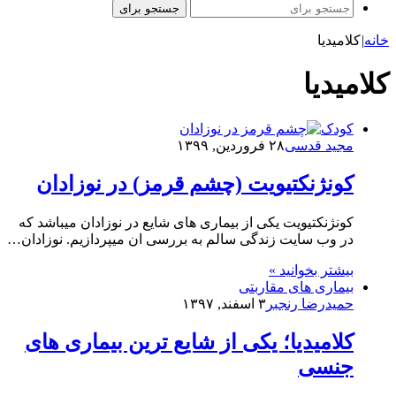
جستجو برای
خانه
|
کلامیدیا
کلامیدیا
کودک
مجید قدسی
۲۸ فروردین, ۱۳۹۹
کونژنکتیویت (چشم قرمز) در نوزادان
کونژنکتیویت یکی از بیماری های شایع در نوزادان میباشد که
در وب سایت زندگی سالم به بررسی ان میپردازیم. نوزادان…
بیشتر بخوانید »
بیماری های مقاربتی
حمیدرضا رنجبر
۳ اسفند, ۱۳۹۷
کلامیدیا؛ یکی از شایع ترین بیماری های
جنسی