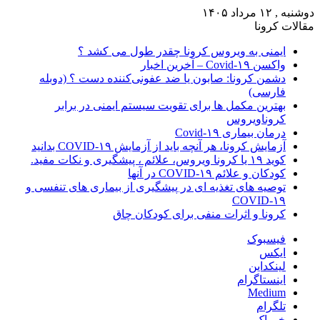
دوشنبه , ۱۲ مرداد ۱۴۰۵
مقالات کرونا
ایمنی به ویروس کرونا چقدر طول می کشد ؟
واکسن Covid-۱۹ – آخرین اخبار
دشمن کرونا: صابون یا ضد عفونی‌کننده دست ؟ (دوبله
فارسی)
بهترین مکمل ها برای تقویت سیستم ایمنی در برابر
کروناویروس
درمان بیماری Covid-۱۹
آزمایش کرونا، هر آنچه باید از آزمایش COVID-۱۹ بدانید
کوید ۱۹ یا کرونا ویروس، علائم ، پیشگیری و نکات مفید.
کودکان و علائم COVID-۱۹ در آنها
توصیه های تغذیه ای در پیشگیری از بیماری های تنفسی و
COVID-۱۹
کرونا و اثرات منفی برای کودکان چاق
فیسبوک
ایکس
لینکداین
اینستاگرام
Medium
تلگرام
خوراک