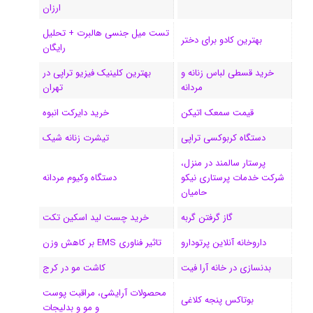
ی
گ
ارزان
تست میل جنسی هالبرت + تحلیل
ن
ر
بهترین کادو برای دختر
رایگان
ا
خرید قسطی لباس زنانه و
بهترین کلینیک فیزیو تراپی در
مردانه
تهران
م
قیمت سمعک اتیکن
خرید دایرکت انبوه
دستگاه کربوکسی تراپی
تیشرت زنانه شیک
پرستار سالمند در منزل،
شرکت خدمات پرستاری نیکو
دستگاه وکیوم مردانه
حامیان
گاز گرفتن گربه
خرید چست لید اسکین تکت
داروخانه آنلاین پرتودارو
تاثیر فناوری EMS بر کاهش وزن
بدنسازی در خانه آرا فیت
کاشت مو در کرج
محصولات آرایشی، مراقبت پوست
بوتاکس پنجه کلاغی
و مو و بدلیجات