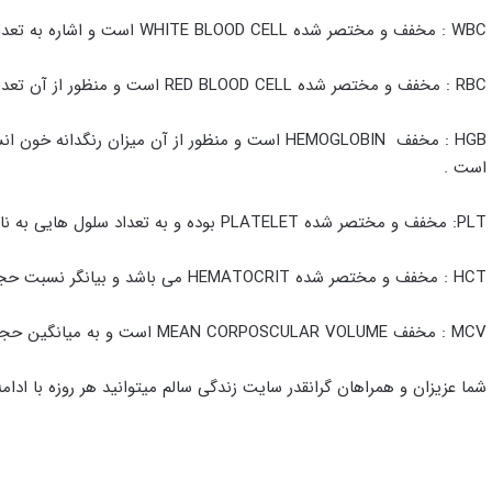
WBC : مخفف و مختصر شده WHITE BLOOD CELL است و اشاره به تعداد و شمارش سلولهای سفید خون دارد.
RBC : مخفف و مختصر شده RED BLOOD CELL است و منظور از آن تعداد گلبولهای قرمز خون می باشد.
HGB : مخفف HEMOGLOBIN است و منظور از آن میزان ر
است .
PLT: مخفف و مختصر شده PLATELET بوده و به تعداد سلول هایی به نام پلاکت در خون اشاره دارد.
HCT : مخفف و مختصر شده HEMATOCRIT می باشد و بیانگر نسبت حجم سلولی خون و بخش مایع خون می باشد.
MCV : مخفف MEAN CORPOSCULAR VOLUME است و به میانگین حجم گلبولهای سرخ خون اشاره دارد.
شما عزیزان و همراهان گرانقدر سایت زندگی سالم میتوانید هر روزه با ادامه