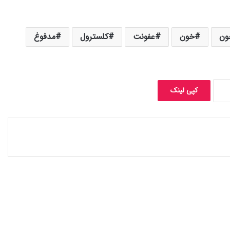
ون
خون
عفونت
کلسترول
مدفوغ
کپی لینک