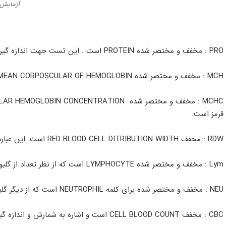
آزمایش
PRO : مخفف و مختصر شده PROTEIN است . این تست جهت اندازه گیری کل پروتئین های سرمی بکارگرفته می شود .
MCH : مخفف و مختصر شده MEAN CORPOSCULAR OF HEMOGLOBIN و بیانگر میزان متوسط هموگلوبین در هر سلول است.
قرمز است.
RDW : مخفف RED BLOOD CELL DITRIBUTION WIDTH است. این عبارت بیانگر میزان یکنواختی و یا عدم یکنواختی گلبولهای قرمز خون است.
Lym : مخفف و مختصر شده LYMPHOCYTE است که از نظر تعداد از گلبولهای سفید مهم خون می باشد.
NEU : مخفف و مختصر شده برای کلمه NEUTROPHIL است که از دیگر گلبولهای سفید مهم خون است.
CBC : مخفف CELL BLOOD COUNT است و اشاره به شمارش و اندازه گیری تمام مقادیر قابل اندازه گیری خون دارد.