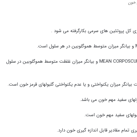
 خون
MCHC : مخفف و مختصر شده MEAN CORPOSCULAR HEMOGLOBIN CONCENTRATION و بیانگر میزان غلظت متوسط هموگلوبین در سلول