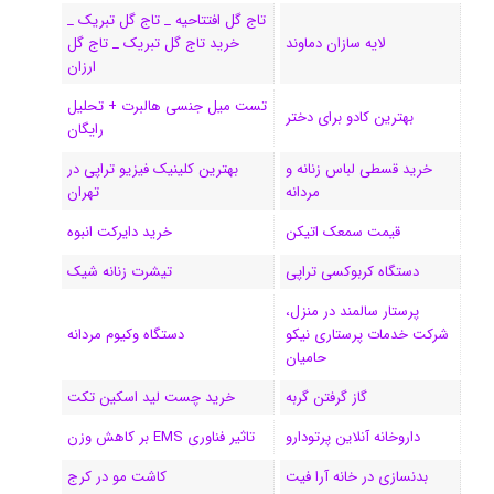
تاج گل افتتاحیه _ تاج گل تبریک _
ک
ا
ا
m
م
لایه سازان دماوند
خرید تاج گل تبریک _ تاج گل
ی
گ
ارزان
تست میل جنسی هالبرت + تحلیل
ن
ر
بهترین کادو برای دختر
رایگان
ا
خرید قسطی لباس زنانه و
بهترین کلینیک فیزیو تراپی در
مردانه
تهران
م
قیمت سمعک اتیکن
خرید دایرکت انبوه
دستگاه کربوکسی تراپی
تیشرت زنانه شیک
پرستار سالمند در منزل،
شرکت خدمات پرستاری نیکو
دستگاه وکیوم مردانه
حامیان
گاز گرفتن گربه
خرید چست لید اسکین تکت
داروخانه آنلاین پرتودارو
تاثیر فناوری EMS بر کاهش وزن
بدنسازی در خانه آرا فیت
کاشت مو در کرج