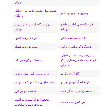
ارزان
ی
گ
تست میل جنسی هالبرت + تحلیل
ن
ر
بهترین کادو برای دختر
رایگان
ا
خرید قسطی لباس زنانه و
بهترین کلینیک فیزیو تراپی در
مردانه
تهران
م
قیمت سمعک اتیکن
خرید دایرکت انبوه
دستگاه کربوکسی تراپی
تیشرت زنانه شیک
پرستار سالمند در منزل،
شرکت خدمات پرستاری نیکو
دستگاه وکیوم مردانه
حامیان
گاز گرفتن گربه
خرید چست لید اسکین تکت
داروخانه آنلاین پرتودارو
تاثیر فناوری EMS بر کاهش وزن
بدنسازی در خانه آرا فیت
کاشت مو در کرج
محصولات آرایشی، مراقبت
بوتاکس پنجه کلاغی
پوست و مو و بدلیجات