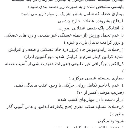
بایستی مشخص شده و به صورت زیر دسته بندی شود :
بیماری عضله که شامل همه یا هر یک از موارد زیر می شود:
1_فلج پیشرونده عضلات خارج چشمی
2_افتادگی پلک ضعف عضلانی صورت
3_عدم تحمل ورزش (از جمله خستگی غیر طبیعی و درد های عضلانی
و بروز کرامپ بدنبال بازی و غیره )
4_حملات رابدومیولیز حاد (بروز درد حاد عضلانی و ضعف و افزایش
شدید کراتین کیناز سرم و افزایش شدید میو گلوبین ادرار)
5_الکترومیوگرافی غیر طبیعی (تغییرات خفیف ناشی از آسیب عضله
)
بیماری سیستم عصبی مرکزی :
1_عدم یا تاخیر تکامل روانی حرکتی یا وجود عقب ماندگی ذهنی
(ضریب هوشی کمتر از ۷۰)
2_از دست دادن مهارتهای کسب شده
3_حملات مشابه سکته مغزی (فلج یکطرفه اندامها و همی آنوپی گذرا
و غیره )
4_وجود میگرن
5_تشنج یا الکتروانسفالوگرافی غیر طبیعی