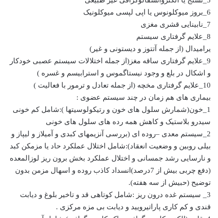
6_بروز میوکلونوس یا اپی لپسی میوکلونیک
7_نابینایی قشری مغزی
8_علایم گرفتاری سیستم
یرامیدال (از جمله آتتوز و دیستونی و غیر)
9_علایم گرفتاری ساقه مغز(از جمله اختلالات سیستم عصبی خودکار
و اشکال در بلع و وجود نیستاگموس و استرابیسم و غسره )
10_علایم گرفتاری مخچه (از جمله تعادل و ترمور با فعالیت )
بیماری های هم زمان در چند سیستم عضوی :
1_خون(شمارش سلول های خون و رتیکولوسیتها ):شامل کم خونی
سیدرو بلاستیک و کاهش همه رده های سلول های خونی
2_سیستم معدی –روده ای (بررسی آنزیمهای کبدی و آمیلاز و لیپاز و
بیلی روبین و وضعیت انعقاد):شامل اختلال عملکرد حاد یا مزمکن کبد
و نارسایی رشد جمسانی و اختلال عملکرد بخش برون ریز لوزالمعده
(دفع چربی بیش از 7درصد)انسداد کاذب روده و اسهال مزمن بدون
توضیح (حبیش از سه هفته).
3_ سیستم غده درون ریز :شامل کوتاهی قد و تاخیر بلوغ و دیابت
قندی و کم کاری پاراتیرویید و دیابت بی مزه مرکزی .