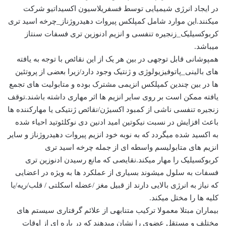
در ایجاد انرژی شیمیایی توسط فسفریلاسیون اکسیداتیو شرکت
میکنند.این موارد شامل کمپلکس پیروات دهیدروژناز_چرخه اسید تری
کربوکسیلیک_زنجیره تنفسی و انزیم ادنوزین تری فسفات سنتاز
میباشد.
همپوشانی قابل توجهی در بین هر یک از این نقائص با توجه به یافته
های بالینی_پاتوفیزیولوژی و ژنتیک وجود دارد/زیرا بعضی از پروتئین
ها در بین چندین کمپلکس انزیمی مشترک بوده و متابولیت های تجمع
یافته ممکن است بر روی سایر انزیم ها اثر مهاری داشته باشند.توقف
زنجیره تنفسی ناشی از کمبود اکسیژن/نقائص ژنتیکی یا مهارکننده ها
باعث افزایش در نسبت نیکوتین امید ادنین دی نوکلئوتید احیاء شده
به اکسید شده میگردد که به نوبه خود انزیم پیروات دهیدروژناز و سایر
انزیم های متابولیسم واسطه ای از جمله چرخه اسید تری
کربوکسیلیک را مهار میکند.نقایصی که مانع رسیدن ادنوزین تری
فسفات به سلول میشوند بسیاری از عملکرد ها به ویژه در اعضایی
که نیاز به انرژی بالایی دارند از قبیل مغز /عضله اسکلتی / قلب/ریه/یا
کلیه ها را مختل میکند.
بیماران مبتلا معمولا ترکیب متنابهی از علائم گرفتاری سیستم های
مختلف و مستقل عضوی را نشان میدهند که در پاره ای از اوقات