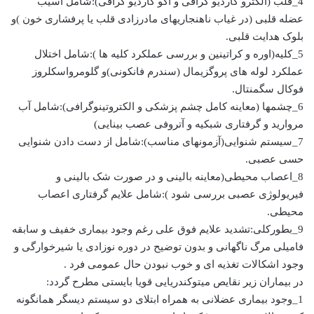
4_قلب (الکترو کاردیو گرافی و اکو کاردیو گرافی):شامل آسیب
عضله قلبی (در غیاب ناهنجاریهای مادرزادی قلب یا پرفشاری خون )و
بلوک هدایت قلبی.
5_کلیه(اوره و کراتینین و بررسی عملکرد کلیه ها ):شامل اختلال
عملکرد لوله های پروگزیمال (سندرم فانکونی)و گلومرواسکلروز
فوکال سگمنتال.
6_چشمها (معاینه کامل چشم پزشکی و الکتروتینوگرافی):شامل آب
مروارید و گرفتاری شبکیه و آتروفی عصب بینایی)
7_سیستم شنوایی(آزمونهای مناسب):شامل از دست دادن شنوایی
حسی عصبی.
8_اعصاب محیطی(معاینه بالینی و در صورت شک بالینی و
فیریولوژی عصبی بررسی شود ):شامل علایم گرفتاری اعصاب
محیطی.
9_بطورکلی:تشدید علایم فوق علی رغم وجود بیماری خفیف و سابقه
فامیلی مرگ ناگهانی و بدون توضیح در دوره نوزادی یا شیرخوارگی و
وجود اشکالات تغذیه ای و خوب نبودن حال عمومی فرد .
در بیماران زیر نقایص میتوکندریایی قویا بایستی مطرح گردد:
1_وجود بیماری عضلانی به همراه ابتلای دو سیستم دیسگر همانگونه