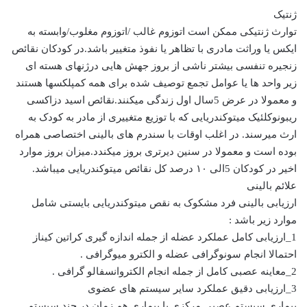
ژنتیک
توارث ژنتیکی ممکن است اتوزوم غالب /اتوزوم مغلوب/وابسته به
ایکس یا وراثت مادری با تظاهر یا نفوذ متغییر باشد.در کودکان نقائص
زنجیره تنفسی بیشتر ناشی از بروز جهش هایی درژنهای هسته ای
زیر واحد ها یا عوامل تجمع توصیف شده برای همه کمپلکسها هستند
و معمولا در عرض 5سال اول زندگی میکنند.نقائص اسید دزاکسی
ریبونوکلئیک میتوکندریایی که با توزیع متغییری از مادر به کودک به
ارث میرسند. در اغلب اوقات با سندرم های بالینی اختصاصی همراه
بوده است و معمولا در سنین دیرتری بروز میکندد.میزان بروز موارد
اخیر در کودکان 5الی ۱۰ درصد کل نقائص میتوکندریایی میباشد.
علائم بالینی
ارزیابی بالینی فرد مشکوک به نقص میتوکندریایی بایستی شامل
موارد زیر باشد :
1_ارزیابی کامل عملکرد عضله از جمله اندازه گیری کراتین کیناز
احتمالا انجام سونوگرافی عضله و الکترو میوگرافی .
2_معاینه عصبی کامل از جمله انجام الکتروانسفالو گرافی .
3_ارزیابی دقیق عملکرد سایر سیستم های عضوی
بیماری سیستم عصبی مرکزی یا بیماری هم زمان در چند سیستم