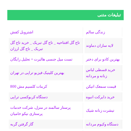
ی
ی
ی
ی
e
ل
و
س
ک
ن
ن
d
گ
ر
تبلیغات متنی
ب
س
ک
س
i
ر
ا
زندگی سالم
اشتروبل کفش
و
د
ت
u
ا
ک
تاج گل افتتاحیه _ تاج گل تبریک _ خرید تاج گل
لایه سازان دماوند
تبریک _ تاج گل ارزان
ک
ا
ا
m
م
بهترین کادو برای دختر
تست میل جنسی هالبرت + تحلیل رایگان
ی
گ
خرید قسطی لباس
ن
ر
بهترین کلینیک فیزیو تراپی در تهران
زنانه و مردانه
ا
قیمت سمعک اتیکن
کربنات کلسیم مش 800
م
خرید دایرکت انبوه
دستگاه کربوکسی تراپی
پرستار سالمند در منزل، شرکت خدمات
تیشرت زنانه شیک
پرستاری نیکو حامیان
دستگاه وکیوم مردانه
گاز گرفتن گربه