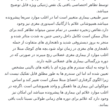
توسط تظاهر اختصاصی بافتی یک نقص ژنتیکی ویژه قابل توضیح
میباشد.
سیر طبیعی بیماری متغییر است اما در اغلب موارد سریعا پیشرونده
میباشد.همپوشانی علائم با ارگانیک اسیدوری مغزی نیز وجود
دارد.نقائص زنجیره تنفسی در تمام سنین میتواند تظاهر کنند.برای
مثال ممکن است تکامل داخل رحمی جنین به شدت متاثر شده و
منجر به بروز دیستروفی شدید و ناهنجاری های متفاوت از جمله
ناهنجاری های مغزی در زمان تولد شود.بچه های کوچک مبتلا در
اغلب موارد از بیماری مغزی عضلانی رنج میبرند در صورتی که در
دوره بزرگسالی بیماری های عضلانی غلبه دارند.
با توجه به اینکه سندرم های ویژه ای با یافته های بالینی مشخص
تعیین شده اند اما این سندرم ها به طور مطلق قابل تفکیک نیست اند
زیرا الگوی گرفتاری اعضائ مبتلا ممکن است تغییر کند و اساس
مولکولی این بیماری ها ناهمگن و واجد همپوشانی است .اگرچه در
اغلب موارد علائم این بیماری ها پیشرونده میباشد این امکان نیز
وجود دارد که علائم برای دوره های زمانی طولانی نسبتا ثابت باقی
بمانند.