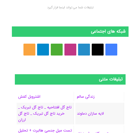
تبلیغات شما می تواند اینجا قرار گیرد
شبکه های اجتماعی
ف
ا
ل
ا
M
ت
خ
ی
ی
ی
ی
e
ل
و
س
ک
ن
ن
d
گ
ر
تبلیغات متنی
ب
س
ک
س
i
ر
ا
و
د
ت
u
ا
ک
زندگی سالم
اشتروبل کفش
تاج گل افتتاحیه _ تاج گل تبریک _
ک
ا
ا
m
م
لایه سازان دماوند
خرید تاج گل تبریک _ تاج گل
ی
گ
ارزان
تست میل جنسی هالبرت + تحلیل
ن
ر