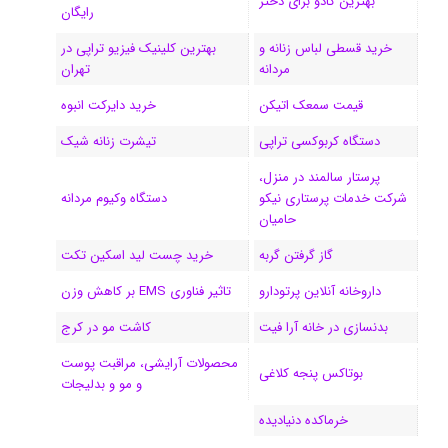
بهترین کادو برای دختر
رایگان
ا
خرید قسطی لباس زنانه و
بهترین کلینیک فیزیو تراپی در
مردانه
تهران
م
قیمت سمعک اتیکن
خرید دایرکت انبوه
دستگاه کربوکسی تراپی
تیشرت زنانه شیک
پرستار سالمند در منزل،
شرکت خدمات پرستاری نیکو
دستگاه وکیوم مردانه
حامیان
گاز گرفتن گربه
خرید چست لید اسکین تکت
داروخانه آنلاین پرتودارو
تاثیر فناوری EMS بر کاهش وزن
بدنسازی در خانه آرا فیت
کاشت مو در کرج
محصولات آرایشی، مراقبت پوست
بوتاکس پنجه کلاغی
و مو و بدلیجات
خرماکده دنیادیده