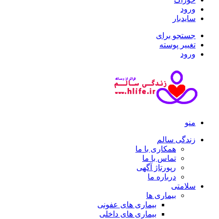
ورود
سایدبار
جستجو برای
تغییر پوسته
ورود
منو
زندگی سالم
همکاری با ما
تماس با ما
رپورتاژ آگهی
درباره ما
سلامتی
بیماری ها
بیماری های عفونی
بیماری های داخلی