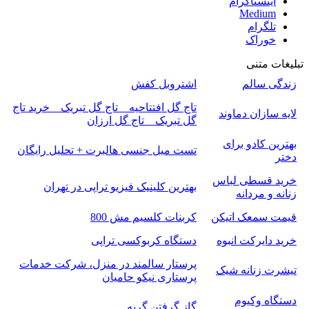
اینستاگرام
Medium
تلگرام
خوراک
تبلیغات متنی
زندگی سالم
اشتروبل کفش
تاج گل افتتاحیه _ تاج گل تبریک _ خرید تاج
لایه سازان دماوند
گل تبریک _ تاج گل ارزان
بهترین کادو برای
تست میل جنسی هالبرت + تحلیل رایگان
دختر
خرید قسطی لباس
بهترین کلینیک فیزیو تراپی در تهران
زنانه و مردانه
قیمت سمعک اتیکن
کربنات کلسیم مش 800
خرید دایرکت انبوه
دستگاه کربوکسی تراپی
پرستار سالمند در منزل، شرکت خدمات
تیشرت زنانه شیک
پرستاری نیکو حامیان
دستگاه وکیوم
گاز گرفتن گربه