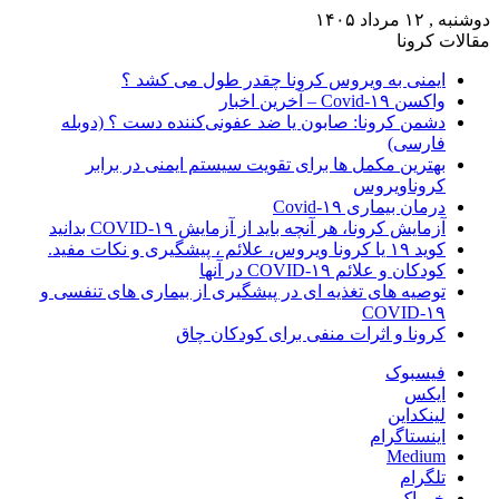
دوشنبه , ۱۲ مرداد ۱۴۰۵
مقالات کرونا
ایمنی به ویروس کرونا چقدر طول می کشد ؟
واکسن Covid-۱۹ – آخرین اخبار
دشمن کرونا: صابون یا ضد عفونی‌کننده دست ؟ (دوبله
فارسی)
بهترین مکمل ها برای تقویت سیستم ایمنی در برابر
کروناویروس
درمان بیماری Covid-۱۹
آزمایش کرونا، هر آنچه باید از آزمایش COVID-۱۹ بدانید
کوید ۱۹ یا کرونا ویروس، علائم ، پیشگیری و نکات مفید.
کودکان و علائم COVID-۱۹ در آنها
توصیه های تغذیه ای در پیشگیری از بیماری های تنفسی و
COVID-۱۹
کرونا و اثرات منفی برای کودکان چاق
فیسبوک
ایکس
لینکداین
اینستاگرام
Medium
تلگرام
خوراک