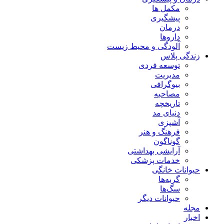
مکمل ها
پیشگیری
درمان
داروها
آلودگی و محیط زیست
زندگی پلاس
توسعه فردی
مدیریت
بیوگرافی
مصاحبه
تاریخچه
دنیای مد
آشپزی
فرهنگ و هنر
گوناگون
آرایشی بهداشتی
خدمات پزشکی
حیوانات خانگی
گربه‌ها
سگ‌ها
حیوانات دیگر
مجله
اخبار