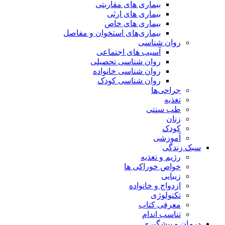
بیماری های مقاربتی
بیماری های ارثی
بیماری های خاص
بیماری‌های استخوان و مفاصل
روان شناسی
آسیب های اجتماعی
روان شناسی تحصیلی
روان شناسی خانواده
روان شناسی کودک
جراحی‌ها
تغذیه
طب سنتی
زنان
کودک
آموزشی
سبک زندگی
رژیم و تغذیه
خواص خوراکی ها
زیبایی
ازدواج و خانواده
تکنولوژی
معرفی کتاب
تناسب اندام
درمان و پیشگیری