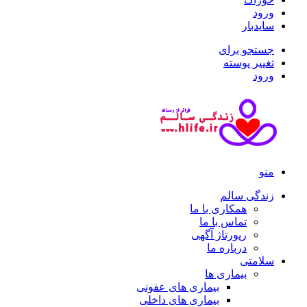
ورود
سایدبار
جستجو برای
تغییر پوسته
ورود
منو
زندگی سالم
همکاری با ما
تماس با ما
رپورتاژ آگهی
درباره ما
سلامتی
بیماری ها
بیماری های عفونی
بیماری های داخلی