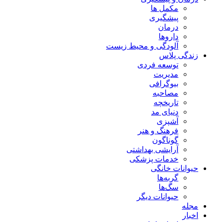
مکمل ها
پیشگیری
درمان
داروها
آلودگی و محیط زیست
زندگی پلاس
توسعه فردی
مدیریت
بیوگرافی
مصاحبه
تاریخچه
دنیای مد
آشپزی
فرهنگ و هنر
گوناگون
آرایشی بهداشتی
خدمات پزشکی
حیوانات خانگی
گربه‌ها
سگ‌ها
حیوانات دیگر
مجله
اخبار