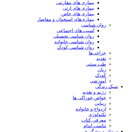
بیماری های مقاربتی
بیماری های ارثی
بیماری های خاص
بیماری‌های استخوان و مفاصل
روان شناسی
آسیب های اجتماعی
روان شناسی تحصیلی
روان شناسی خانواده
روان شناسی کودک
جراحی‌ها
تغذیه
طب سنتی
زنان
کودک
آموزشی
سبک زندگی
رژیم و تغذیه
خواص خوراکی ها
زیبایی
ازدواج و خانواده
تکنولوژی
معرفی کتاب
تناسب اندام
درمان و پیشگیری