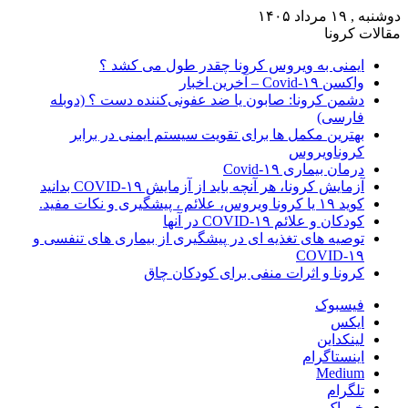
دوشنبه , ۱۹ مرداد ۱۴۰۵
مقالات کرونا
ایمنی به ویروس کرونا چقدر طول می کشد ؟
واکسن Covid-۱۹ – آخرین اخبار
دشمن کرونا: صابون یا ضد عفونی‌کننده دست ؟ (دوبله
فارسی)
بهترین مکمل ها برای تقویت سیستم ایمنی در برابر
کروناویروس
درمان بیماری Covid-۱۹
آزمایش کرونا، هر آنچه باید از آزمایش COVID-۱۹ بدانید
کوید ۱۹ یا کرونا ویروس، علائم ، پیشگیری و نکات مفید.
کودکان و علائم COVID-۱۹ در آنها
توصیه های تغذیه ای در پیشگیری از بیماری های تنفسی و
COVID-۱۹
کرونا و اثرات منفی برای کودکان چاق
فیسبوک
ایکس
لینکداین
اینستاگرام
Medium
تلگرام
خوراک