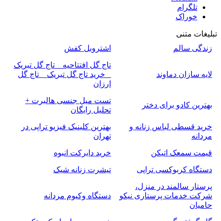
تلگرام
خوراک
تبلیغات متنی
زندگی سالم
اشتروبل کفش
تاج گل افتتاحیه _ تاج گل تبریک
لایه سازان دماوند
_ خرید تاج گل تبریک _ تاج گل
ارزان
تست میل جنسی هالبرت +
بهترین کادو برای دختر
تحلیل رایگان
خرید قسطی لباس زنانه و
بهترین کلینیک فیزیو تراپی در
مردانه
تهران
قیمت سمعک اتیکن
خرید دایرکت انبوه
دستگاه کربوکسی تراپی
تیشرت زنانه شیک
پرستار سالمند در منزل،
شرکت خدمات پرستاری نیکو
دستگاه وکیوم مردانه
حامیان