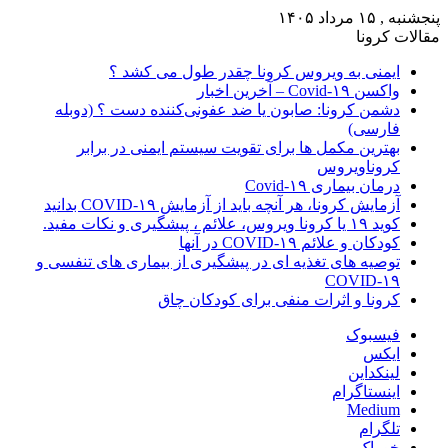
پنجشنبه , ۱۵ مرداد ۱۴۰۵
مقالات کرونا
ایمنی به ویروس کرونا چقدر طول می کشد ؟
واکسن Covid-۱۹ – آخرین اخبار
دشمن کرونا: صابون یا ضد عفونی‌کننده دست ؟ (دوبله
فارسی)
بهترین مکمل ها برای تقویت سیستم ایمنی در برابر
کروناویروس
درمان بیماری Covid-۱۹
آزمایش کرونا، هر آنچه باید از آزمایش COVID-۱۹ بدانید
کوید ۱۹ یا کرونا ویروس، علائم ، پیشگیری و نکات مفید.
کودکان و علائم COVID-۱۹ در آنها
توصیه های تغذیه ای در پیشگیری از بیماری های تنفسی و
COVID-۱۹
کرونا و اثرات منفی برای کودکان چاق
فیسبوک
ایکس
لینکداین
اینستاگرام
Medium
تلگرام
خوراک