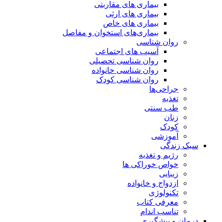
بیماری های مقاربتی
بیماری های ارثی
بیماری های خاص
بیماری‌های استخوان و مفاصل
روان شناسی
آسیب های اجتماعی
روان شناسی تحصیلی
روان شناسی خانواده
روان شناسی کودک
جراحی‌ها
تغذیه
طب سنتی
زنان
کودک
آموزشی
سبک زندگی
رژیم و تغذیه
خواص خوراکی ها
زیبایی
ازدواج و خانواده
تکنولوژی
معرفی کتاب
تناسب اندام
درمان و پیشگیری