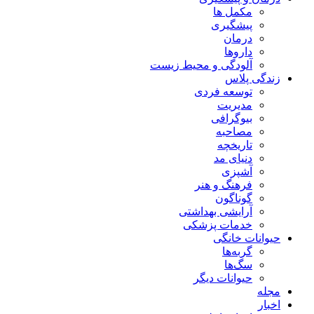
مکمل ها
پیشگیری
درمان
داروها
آلودگی و محیط زیست
زندگی پلاس
توسعه فردی
مدیریت
بیوگرافی
مصاحبه
تاریخچه
دنیای مد
آشپزی
فرهنگ و هنر
گوناگون
آرایشی بهداشتی
خدمات پزشکی
حیوانات خانگی
گربه‌ها
سگ‌ها
حیوانات دیگر
مجله
اخبار