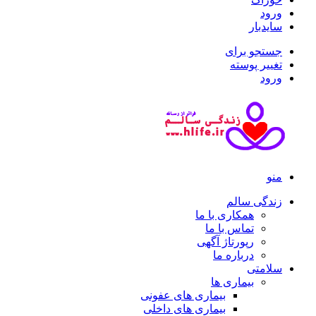
ورود
سایدبار
جستجو برای
تغییر پوسته
ورود
منو
زندگی سالم
همکاری با ما
تماس با ما
رپورتاژ آگهی
درباره ما
سلامتی
بیماری ها
بیماری های عفونی
بیماری های داخلی