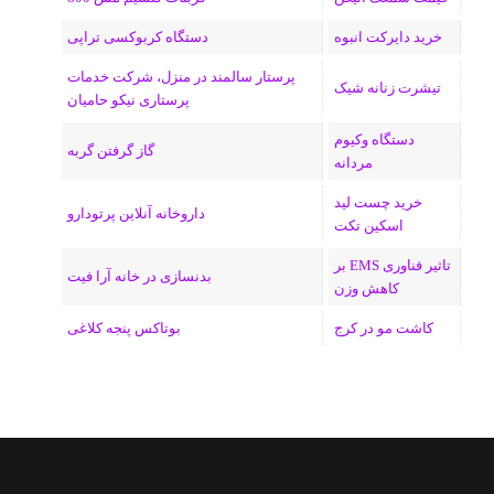
خرید دایرکت انبوه
دستگاه کربوکسی تراپی
پرستار سالمند در منزل، شرکت خدمات
تیشرت زنانه شیک
پرستاری نیکو حامیان
دستگاه وکیوم
گاز گرفتن گربه
مردانه
خرید چست لید
داروخانه آنلاین پرتودارو
اسکین تکت
تاثیر فناوری EMS بر
بدنسازی در خانه آرا فیت
کاهش وزن
کاشت مو در کرج
بوتاکس پنجه کلاغی