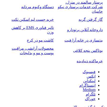
پرستار سالمند در منزل،
شرکت خدمات پرستاری نیکو
دستگاه وکیوم مردانه
حامیان
گاز گرفتن گربه
خرید چست لید اسکین تکت
تاثیر فناوری EMS بر کاهش
داروخانه آنلاین پرتودارو
وزن
بدنسازی در خانه آرا فیت
کاشت مو در کرج
محصولات آرایشی، مراقبت
بوتاکس پنجه کلاغی
پوست و مو و بدلیجات
خرماکده دنیادیده
فیسبوک
ایکس
لینکداین
اینستاگرام
Medium
تلگرام
خوراک