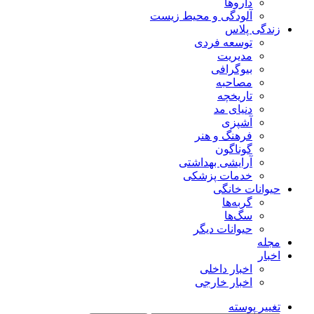
داروها
آلودگی و محیط زیست
زندگی پلاس
توسعه فردی
مدیریت
بیوگرافی
مصاحبه
تاریخچه
دنیای مد
آشپزی
فرهنگ و هنر
گوناگون
آرایشی بهداشتی
خدمات پزشکی
حیوانات خانگی
گربه‌ها
سگ‌ها
حیوانات دیگر
مجله
اخبار
اخبار داخلی
اخبار خارجی
تغییر پوسته