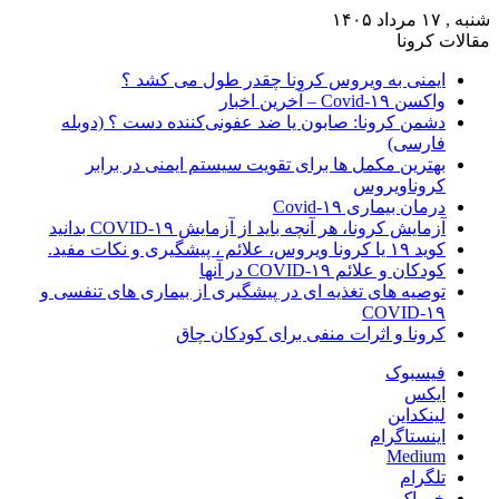
شنبه , ۱۷ مرداد ۱۴۰۵
مقالات کرونا
ایمنی به ویروس کرونا چقدر طول می کشد ؟
واکسن Covid-۱۹ – آخرین اخبار
دشمن کرونا: صابون یا ضد عفونی‌کننده دست ؟ (دوبله
فارسی)
بهترین مکمل ها برای تقویت سیستم ایمنی در برابر
کروناویروس
درمان بیماری Covid-۱۹
آزمایش کرونا، هر آنچه باید از آزمایش COVID-۱۹ بدانید
کوید ۱۹ یا کرونا ویروس، علائم ، پیشگیری و نکات مفید.
کودکان و علائم COVID-۱۹ در آنها
توصیه های تغذیه ای در پیشگیری از بیماری های تنفسی و
COVID-۱۹
کرونا و اثرات منفی برای کودکان چاق
فیسبوک
ایکس
لینکداین
اینستاگرام
Medium
تلگرام
خوراک