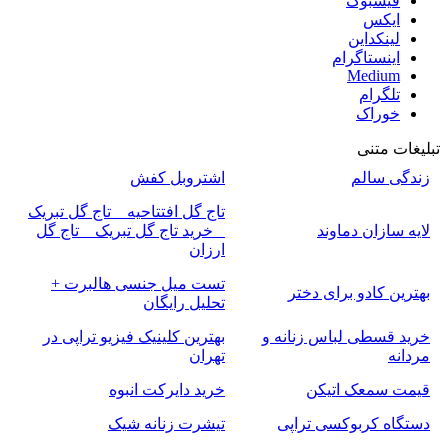
فیسبوک
ایکس
لینکداین
اینستاگرام
Medium
تلگرام
خوراک
تبلیغات متنی
زندگی سالم
اشتروبل کفش
تاج گل افتتاحیه _ تاج گل تبریک
لایه سازان دماوند
_ خرید تاج گل تبریک _ تاج گل
ارزان
تست میل جنسی هالبرت +
بهترین کادو برای دختر
تحلیل رایگان
خرید قسطی لباس زنانه و
بهترین کلینیک فیزیو تراپی در
مردانه
تهران
قیمت سمعک اتیکن
خرید دایرکت انبوه
دستگاه کربوکسی تراپی
تیشرت زنانه شیک