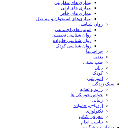
بیماری های مقاربتی
بیماری های ارثی
بیماری های خاص
بیماری‌های استخوان و مفاصل
روان شناسی
آسیب های اجتماعی
روان شناسی تحصیلی
روان شناسی خانواده
روان شناسی کودک
جراحی‌ها
تغذیه
طب سنتی
زنان
کودک
آموزشی
سبک زندگی
رژیم و تغذیه
خواص خوراکی ها
زیبایی
ازدواج و خانواده
تکنولوژی
معرفی کتاب
تناسب اندام
درمان و پیشگیری