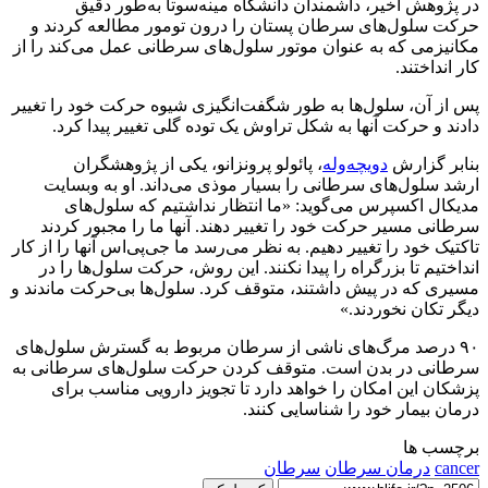
در پژوهش اخیر، داشمندان دانشگاه مینه‌سوتا به‌طور دقیق
حرکت سلول‌های سرطان پستان را درون تومور مطالعه کردند و
مکانیزمی که به عنوان موتور سلول‌های سرطانی عمل می‌کند را از
کار انداختند.
پس از آن، سلول‌ها به طور شگفت‌انگیزی شیوه حرکت خود را تغییر
دادند و حرکت آنها به شکل تراوش یک توده گلی تغییر پیدا کرد.
بنابر گزارش
دویچه‌وله
، پائولو پرونزانو، یکی از پژوهشگران
ارشد سلول‌های سرطانی را بسیار موذی می‌داند. او به وبسایت
مدیکال اکسپرس می‌گوید: «ما انتظار نداشتیم که سلول‌های
سرطانی مسیر حرکت خود را تغییر دهند. آنها ما را مجبور کردند
تاکتیک خود را تغییر دهیم. به نظر می‌رسد ما جی‌پی‌اس آنها را از کار
انداختیم تا بزرگراه را پیدا نکنند. این روش، حرکت سلول‌ها را در
مسیری که در پیش داشتند، متوقف کرد. سلول‌ها بی‌حرکت ماندند و
دیگر تکان نخوردند.»
۹۰ درصد مرگ‌های ناشی از سرطان مربوط به گسترش سلول‌های
سرطانی در بدن است. متوقف کردن حرکت سلول‌های سرطانی به
پزشکان این امکان را خواهد دارد تا تجویز دارویی مناسب برای
درمان بیمار خود را شناسایی کنند.
برچسب ها
cancer
درمان سرطان
سرطان