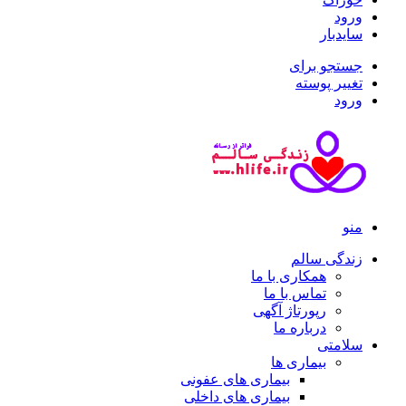
ورود
سایدبار
جستجو برای
تغییر پوسته
ورود
منو
زندگی سالم
همکاری با ما
تماس با ما
رپورتاژ آگهی
درباره ما
سلامتی
بیماری ها
بیماری های عفونی
بیماری های داخلی