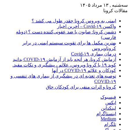
سه‌شنبه , ۱۳ مرداد ۱۴۰۵
مقالات کرونا
ایمنی به ویروس کرونا چقدر طول می کشد ؟
واکسن Covid-۱۹ – آخرین اخبار
دشمن کرونا: صابون یا ضد عفونی‌کننده دست ؟ (دوبله
فارسی)
بهترین مکمل ها برای تقویت سیستم ایمنی در برابر
کروناویروس
درمان بیماری Covid-۱۹
آزمایش کرونا، هر آنچه باید از آزمایش COVID-۱۹ بدانید
کوید ۱۹ یا کرونا ویروس، علائم ، پیشگیری و نکات مفید.
کودکان و علائم COVID-۱۹ در آنها
توصیه های تغذیه ای در پیشگیری از بیماری های تنفسی و
COVID-۱۹
کرونا و اثرات منفی برای کودکان چاق
فیسبوک
ایکس
لینکداین
اینستاگرام
Medium
تلگرام
خوراک