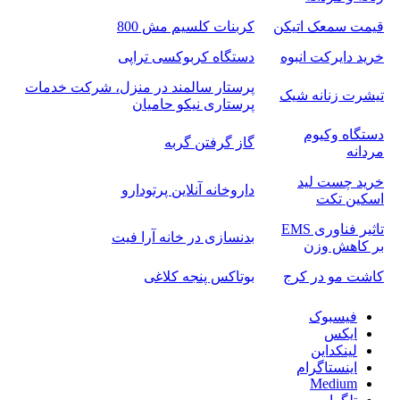
قیمت سمعک اتیکن
کربنات کلسیم مش 800
خرید دایرکت انبوه
دستگاه کربوکسی تراپی
پرستار سالمند در منزل، شرکت خدمات
تیشرت زنانه شیک
پرستاری نیکو حامیان
دستگاه وکیوم
گاز گرفتن گربه
مردانه
خرید چست لید
داروخانه آنلاین پرتودارو
اسکین تکت
تاثیر فناوری EMS
بدنسازی در خانه آرا فیت
بر کاهش وزن
کاشت مو در کرج
بوتاکس پنجه کلاغی
فیسبوک
ایکس
لینکداین
اینستاگرام
Medium