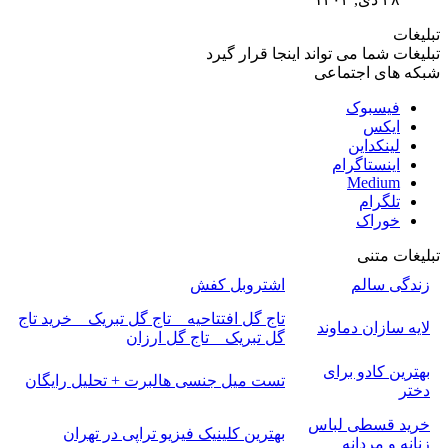
تبلیغات
تبلیغات شما می تواند اینجا قرار گیرد
شبکه های اجتماعی
فیسبوک
ایکس
لینکداین
اینستاگرام
Medium
تلگرام
خوراک
تبلیغات متنی
زندگی سالم
اشتروبل کفش
تاج گل افتتاحیه _ تاج گل تبریک _ خرید تاج
لایه سازان دماوند
گل تبریک _ تاج گل ارزان
بهترین کادو برای
تست میل جنسی هالبرت + تحلیل رایگان
دختر
خرید قسطی لباس
بهترین کلینیک فیزیو تراپی در تهران
زنانه و مردانه