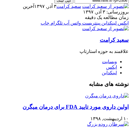
کپی لینک
سعید کرامت
۳ آذر, ۱۳۹۷
آخرین
بروزرسانی: ۳ آذر, ۱۳۹۷
زمان مطالعه یک دقیقه
ایکس
لینکداین
پینتریست
واتس آپ
تلگرام
چاپ
سعید کرامت
علاقمند به حوزه استارتاپ
وبسایت
ایکس
لینکداین
نوشته های مشابه
اولین داروی مورد تایید FDA برای درمان میگرن
۱۰ اردیبهشت, ۱۳۹۸