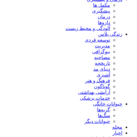
مکمل ها
پیشگیری
درمان
داروها
آلودگی و محیط زیست
زندگی پلاس
توسعه فردی
مدیریت
بیوگرافی
مصاحبه
تاریخچه
دنیای مد
آشپزی
فرهنگ و هنر
گوناگون
آرایشی بهداشتی
خدمات پزشکی
حیوانات خانگی
گربه‌ها
سگ‌ها
حیوانات دیگر
مجله
اخبار