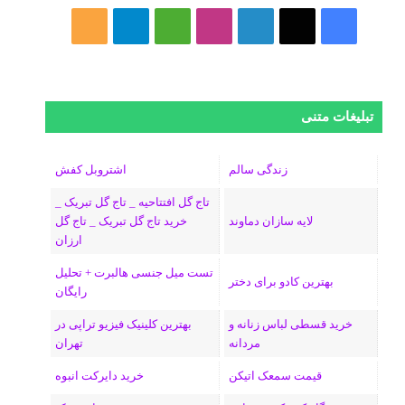
ف
ا
ل
ا
M
ت
خ
ی
ی
ی
ی
e
ل
و
س
ک
ن
ن
d
گ
ر
تبلیغات متنی
ب
س
ک
س
i
ر
ا
و
د
ت
u
ا
ک
زندگی سالم
اشتروبل کفش
تاج گل افتتاحیه _ تاج گل تبریک _
ک
ا
ا
m
م
لایه سازان دماوند
خرید تاج گل تبریک _ تاج گل
ارزان
ی
گ
تست میل جنسی هالبرت + تحلیل
ن
ر
بهترین کادو برای دختر
رایگان
ا
خرید قسطی لباس زنانه و
بهترین کلینیک فیزیو تراپی در
مردانه
تهران
م
قیمت سمعک اتیکن
خرید دایرکت انبوه