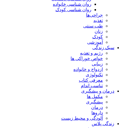
روان شناسی خانواده
روان شناسی کودک
جراحی‌ها
تغذیه
طب سنتی
زنان
کودک
آموزشی
سبک زندگی
رژیم و تغذیه
خواص خوراکی ها
زیبایی
ازدواج و خانواده
تکنولوژی
معرفی کتاب
تناسب اندام
درمان و پیشگیری
مکمل ها
پیشگیری
درمان
داروها
آلودگی و محیط زیست
زندگی پلاس