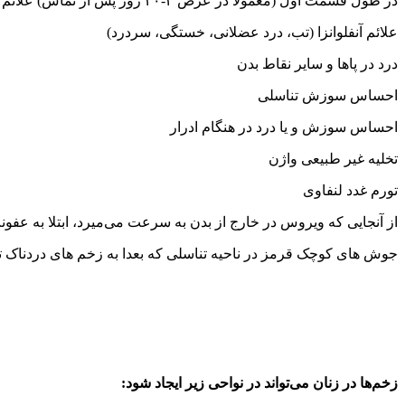
در طول قسمت اول (معمولا در عرض ۲-۲۰ روز پس از تماس) علائم زیر ممکن است رخ دهد:
علائم آنفلوانزا (تب، درد عضلانی، خستگی، سردرد)
درد در پاها و سایر نقاط بدن
احساس سوزش تناسلی
احساس سوزش و یا درد در هنگام ادرار
تخلیه غیر طبیعی واژن
تورم غدد لنفاوی
از آنجایی که ویروس در خارج از بدن به سرعت می‌میرد، ابتلا به عفو
جوش های کوچک قرمز در ناحیه تناسلی که بعدا به زخم های دردناک ت
زخم‌ها در زنان می‌تواند در نواحی زیر ایجاد شود: