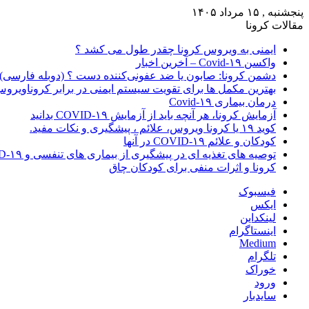
پنجشنبه , ۱۵ مرداد ۱۴۰۵
مقالات کرونا
ایمنی به ویروس کرونا چقدر طول می کشد ؟
واکسن Covid-۱۹ – آخرین اخبار
دشمن کرونا: صابون یا ضد عفونی‌کننده دست ؟ (دوبله فارسی)
بهترین مکمل ها برای تقویت سیستم ایمنی در برابر کروناویرو
درمان بیماری Covid-۱۹
آزمایش کرونا، هر آنچه باید از آزمایش COVID-۱۹ بدانید
کوید ۱۹ یا کرونا ویروس، علائم ، پیشگیری و نکات مفید.
کودکان و علائم COVID-۱۹ در آنها
توصیه های تغذیه ای در پیشگیری از بیماری های تنفسی و COVID-۱۹
کرونا و اثرات منفی برای کودکان چاق
فیسبوک
ایکس
لینکداین
اینستاگرام
Medium
تلگرام
خوراک
ورود
سایدبار