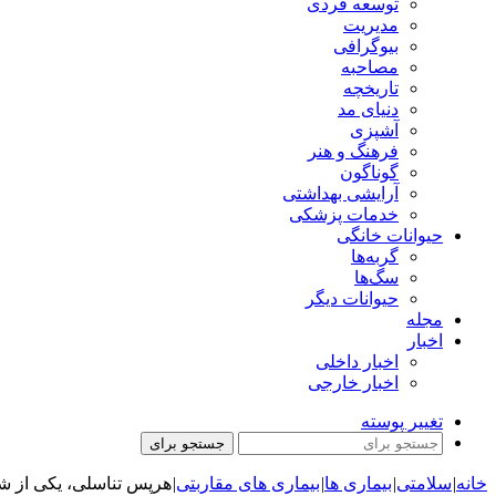
توسعه فردی
مدیریت
بیوگرافی
مصاحبه
تاریخچه
دنیای مد
آشپزی
فرهنگ و هنر
گوناگون
آرایشی بهداشتی
خدمات پزشکی
حیوانات خانگی
گربه‌ها
سگ‌ها
حیوانات دیگر
مجله
اخبار
اخبار داخلی
اخبار خارجی
تغییر پوسته
جستجو برای
خانه
|
سلامتی
|
بیماری ها
|
بیماری های مقاربتی
|
هرپس تناسلی، یکی از ش