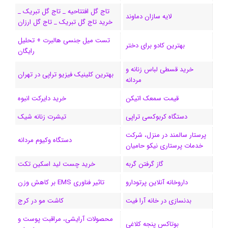
و
د
ت
u
ا
ک
تاج گل افتتاحیه _ تاج گل تبریک _
لایه سازان دماوند
خرید تاج گل تبریک _ تاج گل ارزان
ک
ا
ا
m
م
تست میل جنسی هالبرت + تحلیل
ی
گ
بهترین کادو برای دختر
رایگان
ن
ر
خرید قسطی لباس زنانه و
بهترین کلینیک فیزیو تراپی در تهران
مردانه
ا
قیمت سمعک اتیکن
خرید دایرکت انبوه
م
دستگاه کربوکسی تراپی
تیشرت زنانه شیک
پرستار سالمند در منزل، شرکت
دستگاه وکیوم مردانه
خدمات پرستاری نیکو حامیان
گاز گرفتن گربه
خرید چست لید اسکین تکت
داروخانه آنلاین پرتودارو
تاثیر فناوری EMS بر کاهش وزن
بدنسازی در خانه آرا فیت
کاشت مو در کرج
محصولات آرایشی، مراقبت پوست و
بوتاکس پنجه کلاغی