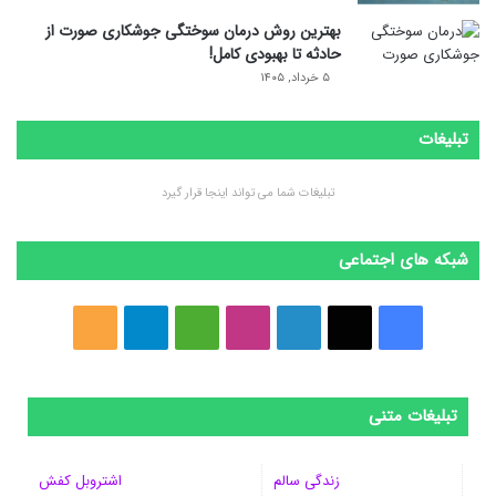
بهترین روش درمان سوختگی جوشکاری صورت از
حادثه تا بهبودی کامل!
۵ خرداد, ۱۴۰۵
تبلیغات
تبلیغات شما می تواند اینجا قرار گیرد
شبکه های اجتماعی
ف
ا
ل
ا
M
ت
خ
ی
ی
ی
ی
e
ل
و
س
ک
ن
ن
d
گ
ر
تبلیغات متنی
ب
س
ک
س
i
ر
ا
زندگی سالم
اشتروبل کفش