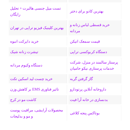
تست میل جنسی هالبرت + تحلیل
ی
گ
بهترین کادو برای دختر
رایگان
ن
ر
خرید قسطی لباس زنانه و
بهترین کلینیک فیزیو تراپی در تهران
مردانه
ا
قیمت سمعک اتیکن
خرید دایرکت انبوه
م
دستگاه کربوکسی تراپی
تیشرت زنانه شیک
پرستار سالمند در منزل، شرکت
دستگاه وکیوم مردانه
خدمات پرستاری نیکو حامیان
گاز گرفتن گربه
خرید چست لید اسکین تکت
داروخانه آنلاین پرتودارو
تاثیر فناوری EMS بر کاهش وزن
بدنسازی در خانه آرا فیت
کاشت مو در کرج
محصولات آرایشی، مراقبت پوست
بوتاکس پنجه کلاغی
و مو و بدلیجات