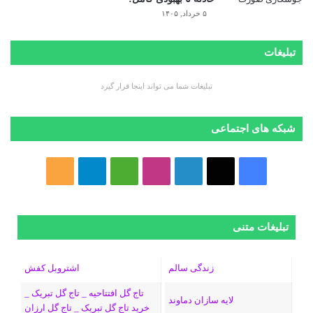
۵ خرداد, ۱۴۰۵
تبلیغات
تبلیغات شما می تواند اینجا قرار گیرد
شبکه های اجتماعی
ف
ا
ل
ا
M
ت
خ
ی
ی
ی
ی
e
ل
و
س
ک
ن
ن
d
گ
ر
تبلیغات متنی
ب
س
ک
س
i
ر
ا
زندگی سالم
اشتروبل کفش
و
د
ت
u
ا
ک
تاج گل افتتاحیه _ تاج گل تبریک _
لایه سازان دماوند
خرید تاج گل تبریک _ تاج گل ارزان
ک
ا
ا
m
م