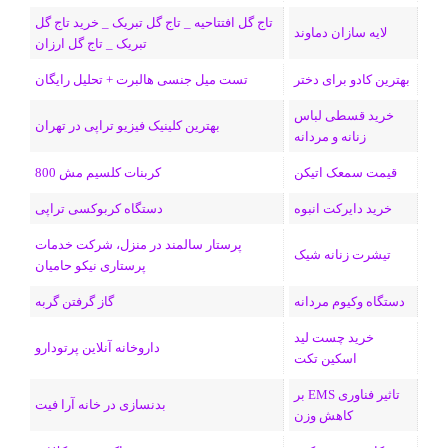
و
د
ت
u
ا
ک
تاج گل افتتاحیه _ تاج گل تبریک _ خرید تاج گل
لایه سازان دماوند
تبریک _ تاج گل ارزان
ک
ا
ا
m
م
بهترین کادو برای دختر
تست میل جنسی هالبرت + تحلیل رایگان
ی
گ
خرید قسطی لباس
ن
ر
بهترین کلینیک فیزیو تراپی در تهران
زنانه و مردانه
ا
قیمت سمعک اتیکن
کربنات کلسیم مش 800
م
خرید دایرکت انبوه
دستگاه کربوکسی تراپی
پرستار سالمند در منزل، شرکت خدمات
تیشرت زنانه شیک
پرستاری نیکو حامیان
دستگاه وکیوم مردانه
گاز گرفتن گربه
خرید چست لید
داروخانه آنلاین پرتودارو
اسکین تکت
تاثیر فناوری EMS بر
بدنسازی در خانه آرا فیت
کاهش وزن