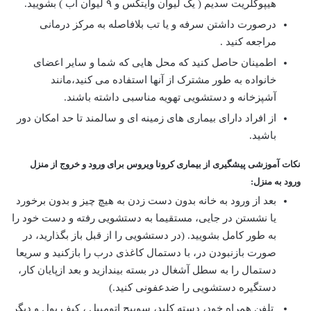
هیپوکلریت سدیم ( یک لیوان وایتکس و ۹ لیوان آب ) بشویید.
درصورت داشتن سرفه و یا تب بلافاصله به مرکز درمانی
مراجعه کنید .
اطمینان حاصل کنید که محل هایی که شما و سایر اعضای
خانواده به طور مشترک از آنها استفاده می کنید،مانند
آشپزخانه و دستشویی تهویه مناسبی داشته باشند.
از افراد دارای بیماری های زمینه ای و سالمند تا حد امکان دور
باشید.
نکات آموزشی پیشگیری از بیماری کرونا ویروس
برای ورود و خروج از منزل
ورود به منزل:
بعد از ورود به خانه بدون دست زدن به هیچ چیز و بدون برخورد
یا نشستن در جایی، مستقیما به دستشویی رفته و دست خود را
به طور کامل بشویید. (در دستشویی را از قبل باز بگذارید، در
صورت بازنبودن در، با دستمال کاغذی درب را بازکنید و سریعا
دستمال را به سطل آشغال در بسته بیندازید و بعد ازپایان کار،
دستگیره دستشویی را ضدعفونی کنید.)
تلفن همراه خود، دسته کلید، سوییچ اتومبیل ، کیف پول و دیگر