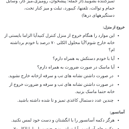
تمیزکننده بشویید.(از جمله: پیشخوان، رومیزی،میز کار، وسایل
حمام و توالت، تلفنها، کیبورد، تبلت و میز کنار تخت،
دستگیرههای درها)
خروج از منزل:
این موارد را هنگام خروج از منزل کنترل کنیدآیا الزاما بایستی از
خانه خارج شوم؟آیا محلول الکلی ۷۰ درصد با خودم برداشته
ام؟
آیا با خودم دستکش به همراه دارم؟
آیا ماسک در صورت ضرورت به همراه دارم؟
در صورت داشتن نشانه های تب و سرفه ازخانه خارج نشوید.
در صورت داشتن نشانه های تب و سرفه و ضرورت خروج از
خانه حتما ماسک بزنید.
چندین عدد دستمال کاغذی تمیز و تا شده داشته باشید.
آسانسور:
هرگز دکمه آسانسور را با انگشتان و دست خود لمس نکنید.
دکمه های آسانسور آپارتمان روزی چندین بار با با الکل ۷۰