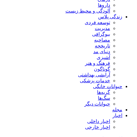
داروها
آلودگی و محیط زیست
زندگی پلاس
توسعه فردی
مدیریت
بیوگرافی
مصاحبه
تاریخچه
دنیای مد
آشپزی
فرهنگ و هنر
گوناگون
آرایشی بهداشتی
خدمات پزشکی
حیوانات خانگی
گربه‌ها
سگ‌ها
حیوانات دیگر
مجله
اخبار
اخبار داخلی
اخبار خارجی