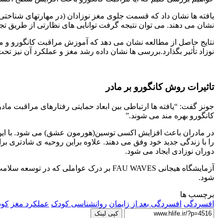
یافته ها نشان داد که قسمت جلوی مغز نوزادان (در مهارتهای شناخت
نشان می دهند. می توان نتیجه گرفت توانایی های نظارتی از طریق تجر
نتایج حاصل از مطالعه نشان می دهد که آموزش مراقبت کانگورو و م
نوزاد تأثیر بگذارد.بررسی ها نشان داده رشد مغز و عملکرد آن نیز تحت ت
تاثیرات روش کانگورو بر مادر
جونز گفت: “یافته ها ارتباطی بین ابعاد حمایتی رفتارهای مراقبت ما
کانگورو بهره مند می شوند.”
در مادران باعث افزایش اکسی توسین(هورمون عشق) می شود. با این ا
را با زندگی جدید خود وفق می دهند. علاوه براین روحیه ی شادتری برا
دوران نوزادی ایجاد می شود.
آزمایشگاه هیجانی FAU WAVES بر درک عو
شود.
برچسب ها
افسردگی
افسردگی بعد از زایمان
روانشناسی کودک
عملکرد مغز
کو
کپی لینک