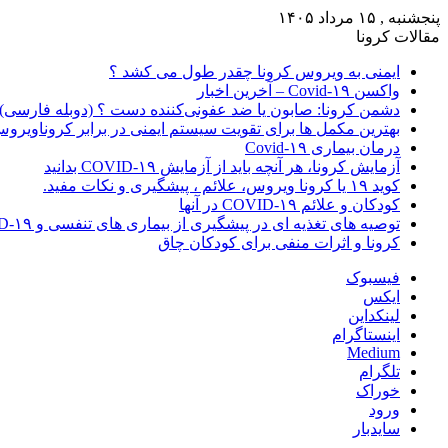
پنجشنبه , ۱۵ مرداد ۱۴۰۵
مقالات کرونا
ایمنی به ویروس کرونا چقدر طول می کشد ؟
واکسن Covid-۱۹ – آخرین اخبار
دشمن کرونا: صابون یا ضد عفونی‌کننده دست ؟ (دوبله فارسی)
بهترین مکمل ها برای تقویت سیستم ایمنی در برابر کروناویرو
درمان بیماری Covid-۱۹
آزمایش کرونا، هر آنچه باید از آزمایش COVID-۱۹ بدانید
کوید ۱۹ یا کرونا ویروس، علائم ، پیشگیری و نکات مفید.
کودکان و علائم COVID-۱۹ در آنها
توصیه های تغذیه ای در پیشگیری از بیماری های تنفسی و COVID-۱۹
کرونا و اثرات منفی برای کودکان چاق
فیسبوک
ایکس
لینکداین
اینستاگرام
Medium
تلگرام
خوراک
ورود
سایدبار