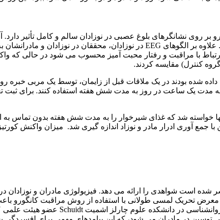
ر روی نشانگرهای بلوغ عصبی در نوزادان سالم و کامل تأثیر دارد. آنها
اقدامات EEG (الکتروانسفالوگرام)، قدرت و انسجام متمرکز شده اند. علاوه بر الگو
ارتباط با مراقبت و رفتار محبت آمیز محسوب می شود در حالی که 
گروه کنترل) مقایسه کردند.
داده شده بودند در یک ملاقات قبل از زایمان، توسط یک مربی خبره رو
ه مدت یک ساعت در روز به مدت شش هفته استفاده کنند. برای ثبت تعد
مع آوری ادرار مادر و نوزاد اندازه گیری شد. میزان واکنش کورتیزول
ین تحقیق، که در مجله Infant Behaching and Development منتشر شده است شواهدی را ارائه می دهد. ف
 در معرض تحریک لمسی طولانی با استفاده از روش مراقبت کانگورو ب
توسین در مادران می شود، که این پیامدهای مهمی برای افسردگی پس 