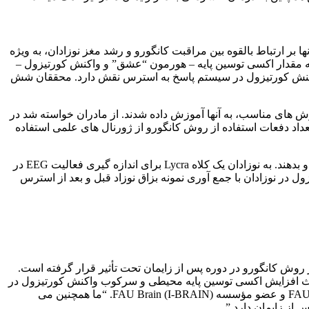
 بر ارتباط بالقوه بین مراقبت کانگورو و رشد مغز نوزادان، به ویژه
های EEG در نوزادان، محققان در نوزادان و مادرانشان به مقدار اکسی توسین پایه – هورمون “عشق” و واکنش کورتیزول –
واکنش کورتیزول در سیستم پاسخ به استرس نقش دارد. محققان شش
ش های مناسب، به آنها آموزش داده شدند. از مادران خواسته شد در
اد دفعات استفاده از روش کانگورو از ژورنال های علمی استفاده
به مادران گروه کنترل بالشت و مجله تغذیه شیرخواری داده شد. از آنها خواسته شد که غذای شیرخوار را به مدت شش هفته بدون تماس به او بدهند. به نوزادان یک کلاه Lycra برای اندازه گیری فعالیت EEG در
 در نوزادان با جمع آوری نمونه بزاق نوزاد قبل و بعد از استرس
یزیولوژی مادران و نوزادان در روش کانگورو در دوره پس از زایمان تحت تأثیر قرار گرفته است.
اعث افزایش اکسی توسین پایه محیطی و سرکوب واکنش کورتیزول در
نوزادان می شود.” و مدیر آزمایشگاه هیجانی FAU WAVES در گروه روانشناسی در دانشکده علوم چارلز اشمیت Schuidt عضو هیئت علمی FAU و عضو مؤسسه FAU Brain (I-BRAIN). “ما همچنین می
از زایمان دارد.”