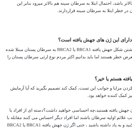
ر باشد، احتمال ابتلا به سرطان سینه هم بالاتر میرود بنابر این
 در خطر ابتلا به سرطان سینه قراردارند.
،دارای این ژن های جهش یافته است؟
شانس وراثت سرطان پستان زیاد نیست.در واقع بسیاری از افراد بدون داشتن شکل جهش یافته BRCA1 یا BRCA2 به سرطان پستان مبتلا شده
عرض خطر هستند اما باید بدانیم اکثر مردم نوع ارثی سرطان پستان را
فته هستم یا خیر؟
کردن مزایا و جوانب این تست، کمک کند تصمیم بگیرید که آیا آزمایش
ز کمک کننده خواهد بود.
 ژن جهش یافته هستید،چه احساسی خواهید داشت؟دسته ای از افراد با
 علائم اولیه سرطان باشند اما افراد دیگر احساس می کنند مقابله با
این کار بسیار سخت خواهد بود.در مورد احساسات خود با پزشک صحبت کنید و به یاد داشته باشید ، حتی اگر ژن جهش یافته BRCA1 یا BRCA2