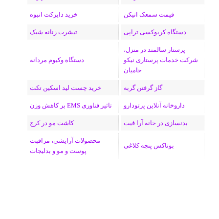
م
قیمت سمعک اتیکن
خرید دایرکت انبوه
دستگاه کربوکسی تراپی
تیشرت زنانه شیک
پرستار سالمند در منزل،
شرکت خدمات پرستاری نیکو
دستگاه وکیوم مردانه
حامیان
گاز گرفتن گربه
خرید چست لید اسکین تکت
داروخانه آنلاین پرتودارو
تاثیر فناوری EMS بر کاهش وزن
بدنسازی در خانه آرا فیت
کاشت مو در کرج
محصولات آرایشی، مراقبت
بوتاکس پنجه کلاغی
پوست و مو و بدلیجات