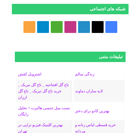
شبکه های اجتماعی
ف
ا
ل
ا
M
ت
خ
ی
ی
ی
ی
e
ل
و
س
ک
ن
ن
d
گ
ر
تبلیغات متنی
ب
س
ک
س
i
ر
ا
و
د
ت
u
ا
ک
زندگی سالم
اشتروبل کفش
تاج گل افتتاحیه _ تاج گل تبریک _
ک
ا
ا
m
م
لایه سازان دماوند
خرید تاج گل تبریک _ تاج گل
ارزان
ی
گ
تست میل جنسی هالبرت + تحلیل
ن
ر
بهترین کادو برای دختر
رایگان
ا
خرید قسطی لباس زنانه و
بهترین کلینیک فیزیو تراپی در
مردانه
تهران