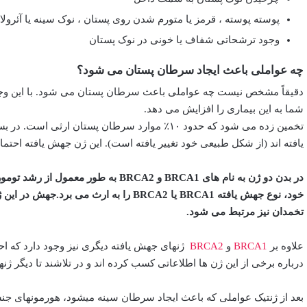
پوسته پوسته ، قرمز یا متورم شدن روی پستان ، نوک سینه یا آئرول
وجود ترشحاتی شفاف یا خونی در نوک پستان
چه عواملی باعث ایجاد سرطان پستان می شود؟
دقیقاً مشخص نیست چه عواملی باعث سرطان پستان می شود. با این وجود
شما به این بیماری را افزایش می دهد.
تخمین زده می شود که حدود ۱۰٪ موارد سرطان پستان 
یافته اند (از شکل طبیعی خود تغییر یافته است). این ژن جهش یافته احتمال
در بدن دو ژن به نام های BRCA1 و RCA2
خود، نوع جهش یافته BRCA1 یا BRCA2 را به ا
تخمدان نیز مرتبط می شود.
علاوه بر
BRCA1
و
BRCA2
ژنهای جهش یافته دیگری نیز وجود دارد که اح
درباره برخی از این ژن ها اطلاعاتی کسب کرده اند و در تلاشند تا دیگر ژنها
بعد از ژنتیک عواملی که باعث ایجاد سرطان سینه میشود، هورمونهای ج