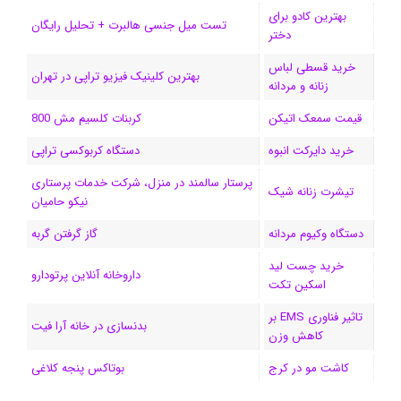
بهترین کادو برای
ی
گ
تست میل جنسی هالبرت + تحلیل رایگان
دختر
ن
ر
خرید قسطی لباس
بهترین کلینیک فیزیو تراپی در تهران
زنانه و مردانه
ا
قیمت سمعک اتیکن
کربنات کلسیم مش 800
م
خرید دایرکت انبوه
دستگاه کربوکسی تراپی
پرستار سالمند در منزل، شرکت خدمات پرستاری
تیشرت زنانه شیک
نیکو حامیان
دستگاه وکیوم مردانه
گاز گرفتن گربه
خرید چست لید
داروخانه آنلاین پرتودارو
اسکین تکت
تاثیر فناوری EMS بر
بدنسازی در خانه آرا فیت
کاهش وزن
کاشت مو در کرج
بوتاکس پنجه کلاغی