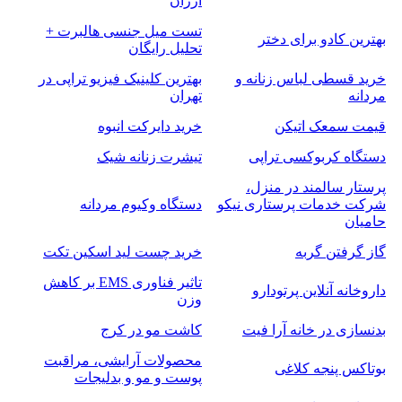
ارزان
تست میل جنسی هالبرت +
بهترین کادو برای دختر
تحلیل رایگان
خرید قسطی لباس زنانه و
بهترین کلینیک فیزیو تراپی در
مردانه
تهران
قیمت سمعک اتیکن
خرید دایرکت انبوه
دستگاه کربوکسی تراپی
تیشرت زنانه شیک
پرستار سالمند در منزل،
شرکت خدمات پرستاری نیکو
دستگاه وکیوم مردانه
حامیان
گاز گرفتن گربه
خرید چست لید اسکین تکت
تاثیر فناوری EMS بر کاهش
داروخانه آنلاین پرتودارو
وزن
بدنسازی در خانه آرا فیت
کاشت مو در کرج
محصولات آرایشی، مراقبت
بوتاکس پنجه کلاغی
پوست و مو و بدلیجات