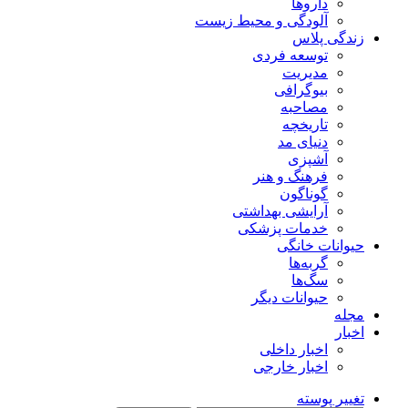
داروها
آلودگی و محیط زیست
زندگی پلاس
توسعه فردی
مدیریت
بیوگرافی
مصاحبه
تاریخچه
دنیای مد
آشپزی
فرهنگ و هنر
گوناگون
آرایشی بهداشتی
خدمات پزشکی
حیوانات خانگی
گربه‌ها
سگ‌ها
حیوانات دیگر
مجله
اخبار
اخبار داخلی
اخبار خارجی
تغییر پوسته