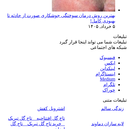
بهترین روش درمان سوختگی جوشکاری صورت از حادثه تا
بهبودی کامل!
۵ خرداد, ۱۴۰۵
تبلیغات
تبلیغات شما می تواند اینجا قرار گیرد
شبکه های اجتماعی
فیسبوک
ایکس
لینکداین
اینستاگرام
Medium
تلگرام
خوراک
تبلیغات متنی
زندگی سالم
اشتروبل کفش
تاج گل افتتاحیه _ تاج گل تبریک
لایه سازان دماوند
_ خرید تاج گل تبریک _ تاج گل