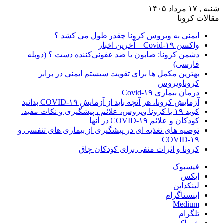
شنبه , ۱۷ مرداد ۱۴۰۵
مقالات کرونا
ایمنی به ویروس کرونا چقدر طول می کشد ؟
واکسن Covid-۱۹ – آخرین اخبار
دشمن کرونا: صابون یا ضد عفونی‌کننده دست ؟ (دوبله
فارسی)
بهترین مکمل ها برای تقویت سیستم ایمنی در برابر
کروناویروس
درمان بیماری Covid-۱۹
آزمایش کرونا، هر آنچه باید از آزمایش COVID-۱۹ بدانید
کوید ۱۹ یا کرونا ویروس، علائم ، پیشگیری و نکات مفید.
کودکان و علائم COVID-۱۹ در آنها
توصیه های تغذیه ای در پیشگیری از بیماری های تنفسی و
COVID-۱۹
کرونا و اثرات منفی برای کودکان چاق
فیسبوک
ایکس
لینکداین
اینستاگرام
Medium
تلگرام
خوراک