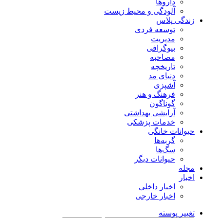
داروها
آلودگی و محیط زیست
زندگی پلاس
توسعه فردی
مدیریت
بیوگرافی
مصاحبه
تاریخچه
دنیای مد
آشپزی
فرهنگ و هنر
گوناگون
آرایشی بهداشتی
خدمات پزشکی
حیوانات خانگی
گربه‌ها
سگ‌ها
حیوانات دیگر
مجله
اخبار
اخبار داخلی
اخبار خارجی
تغییر پوسته