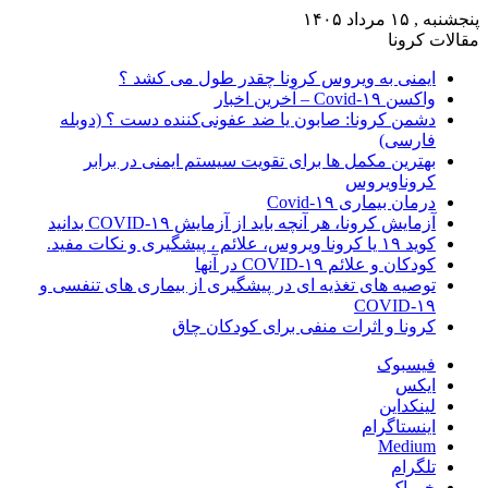
پنجشنبه , ۱۵ مرداد ۱۴۰۵
مقالات کرونا
ایمنی به ویروس کرونا چقدر طول می کشد ؟
واکسن Covid-۱۹ – آخرین اخبار
دشمن کرونا: صابون یا ضد عفونی‌کننده دست ؟ (دوبله
فارسی)
بهترین مکمل ها برای تقویت سیستم ایمنی در برابر
کروناویروس
درمان بیماری Covid-۱۹
آزمایش کرونا، هر آنچه باید از آزمایش COVID-۱۹ بدانید
کوید ۱۹ یا کرونا ویروس، علائم ، پیشگیری و نکات مفید.
کودکان و علائم COVID-۱۹ در آنها
توصیه های تغذیه ای در پیشگیری از بیماری های تنفسی و
COVID-۱۹
کرونا و اثرات منفی برای کودکان چاق
فیسبوک
ایکس
لینکداین
اینستاگرام
Medium
تلگرام
خوراک