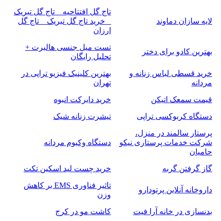
تاج گل افتتاحیه _ تاج گل تبریک
لایه سازان دماوند
_ خرید تاج گل تبریک _ تاج گل
ارزان
تست میل جنسی هالبرت +
بهترین کادو برای دختر
تحلیل رایگان
خرید قسطی لباس زنانه و
بهترین کلینیک فیزیو تراپی در
مردانه
تهران
قیمت سمعک اتیکن
خرید دایرکت انبوه
دستگاه کربوکسی تراپی
تیشرت زنانه شیک
پرستار سالمند در منزل،
شرکت خدمات پرستاری نیکو
دستگاه وکیوم مردانه
حامیان
گاز گرفتن گربه
خرید چست لید اسکین تکت
تاثیر فناوری EMS بر کاهش
داروخانه آنلاین پرتودارو
وزن
بدنسازی در خانه آرا فیت
کاشت مو در کرج