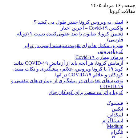
جمعه , ۱۶ مرداد ۱۴۰۵
مقالات کرونا
ایمنی به ویروس کرونا چقدر طول می کشد ؟
واکسن Covid-۱۹ – آخرین اخبار
دشمن کرونا: صابون یا ضد عفونی‌کننده دست ؟ (دوبله
فارسی)
بهترین مکمل ها برای تقویت سیستم ایمنی در برابر
کروناویروس
درمان بیماری Covid-۱۹
آزمایش کرونا، هر آنچه باید از آزمایش COVID-۱۹ بدانید
کوید ۱۹ یا کرونا ویروس، علائم ، پیشگیری و نکات مفید.
کودکان و علائم COVID-۱۹ در آنها
توصیه های تغذیه ای در پیشگیری از بیماری های تنفسی و
COVID-۱۹
کرونا و اثرات منفی برای کودکان چاق
فیسبوک
ایکس
لینکداین
اینستاگرام
Medium
تلگرام
خوراک