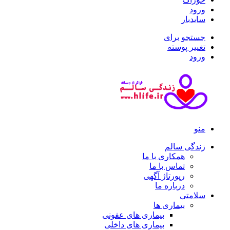
ورود
سایدبار
جستجو برای
تغییر پوسته
ورود
منو
زندگی سالم
همکاری با ما
تماس با ما
رپورتاژ آگهی
درباره ما
سلامتی
بیماری ها
بیماری های عفونی
بیماری های داخلی