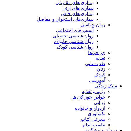
بیماری های مقاربتی
بیماری های ارثی
بیماری های خاص
بیماری‌های استخوان و مفاصل
روان شناسی
آسیب های اجتماعی
روان شناسی تحصیلی
روان شناسی خانواده
روان شناسی کودک
جراحی‌ها
تغذیه
طب سنتی
زنان
کودک
آموزشی
سبک زندگی
رژیم و تغذیه
خواص خوراکی ها
زیبایی
ازدواج و خانواده
تکنولوژی
معرفی کتاب
تناسب اندام
درمان و پیشگیری