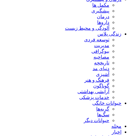
مکمل ها
پیشگیری
درمان
داروها
آلودگی و محیط زیست
زندگی پلاس
توسعه فردی
مدیریت
بیوگرافی
مصاحبه
تاریخچه
دنیای مد
آشپزی
فرهنگ و هنر
گوناگون
آرایشی بهداشتی
خدمات پزشکی
حیوانات خانگی
گربه‌ها
سگ‌ها
حیوانات دیگر
مجله
اخبار