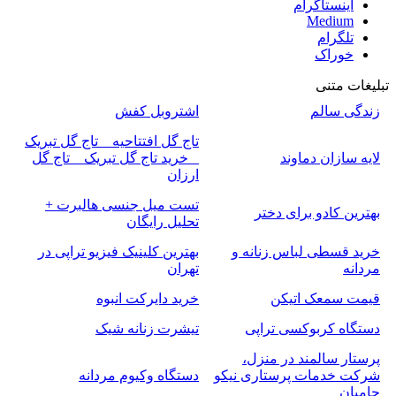
اینستاگرام
Medium
تلگرام
خوراک
تبلیغات متنی
زندگی سالم
اشتروبل کفش
تاج گل افتتاحیه _ تاج گل تبریک
لایه سازان دماوند
_ خرید تاج گل تبریک _ تاج گل
ارزان
تست میل جنسی هالبرت +
بهترین کادو برای دختر
تحلیل رایگان
خرید قسطی لباس زنانه و
بهترین کلینیک فیزیو تراپی در
مردانه
تهران
قیمت سمعک اتیکن
خرید دایرکت انبوه
دستگاه کربوکسی تراپی
تیشرت زنانه شیک
پرستار سالمند در منزل،
شرکت خدمات پرستاری نیکو
دستگاه وکیوم مردانه
حامیان