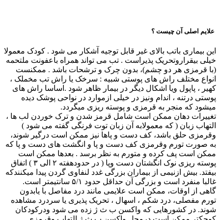
علایم اصلی آن چیست ؟
این بیماری باتب بالای غیر قابل توجیه آشکار می شود . کودک معمولا
خیلی بیقراروتحریک پذیراست . تب می تواند همراه باعفونت ملتحمه
(با قرمزی هر دو چشم)، بدون چرک و ترشحات باشد . ممکنست
انواع مختلف راش های پوستی شبیه : سرخک یا راش تب مخملک ،
کهیر ، پاپول ویا اشکال دیگر در بیمار ظاهر شود .اساسا راش های
پوستی درتنه ، اندام ونیز در خیلی ازموارد در نواحی پوشک دیده
میشود که منجر به قرمزی و پوسته ریزی میگردد.
تغییرات دهان ممکن است شامل قرمز شدن و ترک خوردن لب ها ،
التهاب زبان ( که معمولابه آن زبان توت فرنگی گفته می شود )
وقرمزی حلق باشد، کف دست و پاها نیز ممکن است درگیر شوند،
به صورت تورم وقرمزی کف دست و پا و انگشت های دست و پا که
ممکن است پف کرده و متورم به نظر برسد . بعدها ممکن است
پوسته ریزی نوک انگشتان دست وپا ( در حدودهفته ۲ الی ۳ ) اتفاق
بیفتد. بیش ازنیمی از بیماران بزرگی غدد لنفاوی گردن پیدا میکنندکه
غالبا منفرد است و بزرگی آن حداقل حدود ۵/۱ سانتیمتر است.
گاهی از اوقات، ممکن است علایمی مانند درد مفاصل با یابدون
تورم مفصلی، درد شکم ، اسهال ، تحریک پذیری یا سردرد مشاهده
شوند. در کشورهایی که واکسن ب ث ژ زده می شود ودرکودکان
کوچکتر ممکن است درمحل واکسن ب ث ژ التهاب وقرمزی