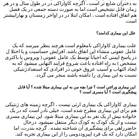
به دختران شایع تر است ، اگرچه کاوازاکی در در طول سال و در هر
زمان قابل تشخیص است اما به صورت دسته جمعی در یک فصل
هم اتفاق افتاده است ، امکان ابتلا در در اواخر زمستان و بهارابیشتر
است.
علل این بیماری کدامند؟
علت بیماری کاوازاکی نامعلوم است هرچند بنظر میرسد که یک
عامل عفونی منشاء این اتفاق باشد. افزایش حساسیت و یا اختلا ل
در پاسخ ایمنی که احیانا توسط یک عامل عفونی ( ویروس یا باکتری
مشخص ) به راه افتاده باعث شروع فرایند التهابی میشود که به
ایجاد التهاب و آسیب عروق خونی در افرادی که استعدادژنتیکی
نسبت به این بیماری را داشته باشند منجر می گردد.
این بیماری وراثتی است ؟ چرا بچه من به این بیماری مبتلا شده ؟ آیا قابل
پیشگیری است ؟ آیا مسری است ؟
بیماری کاوازاکی یک بیماری ارثی نیست ، اگرچه زمینه های ژنتیکی
هم برای این بیماری مطرح شده است، خیلی نادر است که در یک
خانواده بیش از یک نفر به این بیماری مبتلا شود. این بیماری مسری
نیست و از یک کودک به کودک دیگر منتقل نمیشود. درحال
حاضرراهی برای پیشگیری آن شناخته نشده . گرچه بندرت، اما
امکان دارد که یک فرد اپیزوددومی را از این بیماری تجربه کند.