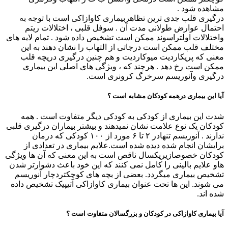
مشاهده شود .
درگیری قلب جدی ترین تظاهربیماری کاوازاکی است با توجه به
احتمال عوارض طولانی مدت آن . سوفل قلبی ، اختلالات ریتم
واختلالات اولتراسوند ممکن است تشخیص داده شود . تمام لایه های
مختلف قلب ممکن است درجاتی از التهاب را نشان دهند به این
معنی که پریکاردیت میوکاردیت و هم چنین درگیری دریچه قلب
ممکن است رخ دهد . هرچند که ، ویژگی های اصلی این بیماری
درگیری وآنوریسم سرخرگ کرونری است.
آیا این بیماری درهمه کودکان مشابه است ؟
شدت این بیماری از کودکی به کودکی دیگر متفاوت است . همه
کودکان یک نوع علامت نشان نمیدهند و بیشتر بیماران درگیری قلبی
ندارند . آنوریسم تنهادر ۲ تا ۶ مورد از ۱۰۰ کودکی که درمان
برایشان انجام شده دیده شده است.علایم بیماری در تعدادی از
کودکان خصوصازیریکسال ناقص است به این معنی که آن ها ویژگی
هاو علایم بالینی را کامل نمی کنند که این خود باعث دشوارتر شدن
تشخیص بیماری میگردد. بعضی از بچه های کوچکتردچار آنوریسم
می شوند. این ها تحت عنوان بیماری کاوازاکی آتیپیک تشخیص داده
شده اند.
آیا بیماری کاوازاکی در کودکان و بزرگسالان متفاوت است ؟