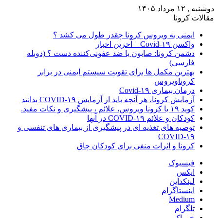
دوشنبه , ۱۲ مرداد ۱۴۰۵
مقالات کرونا
ایمنی به ویروس کرونا چقدر طول می کشد ؟
واکسن Covid-۱۹ – آخرین اخبار
دشمن کرونا: صابون یا ضد عفونی‌کننده دست ؟ (دوبله
فارسی)
بهترین مکمل ها برای تقویت سیستم ایمنی در برابر
کروناویروس
درمان بیماری Covid-۱۹
آزمایش کرونا، هر آنچه باید از آزمایش COVID-۱۹ بدانید
کوید ۱۹ یا کرونا ویروس، علائم ، پیشگیری و نکات مفید.
کودکان و علائم COVID-۱۹ در آنها
توصیه های تغذیه ای در پیشگیری از بیماری های تنفسی و
COVID-۱۹
کرونا و اثرات منفی برای کودکان چاق
فیسبوک
ایکس
لینکداین
اینستاگرام
Medium
تلگرام
خوراک