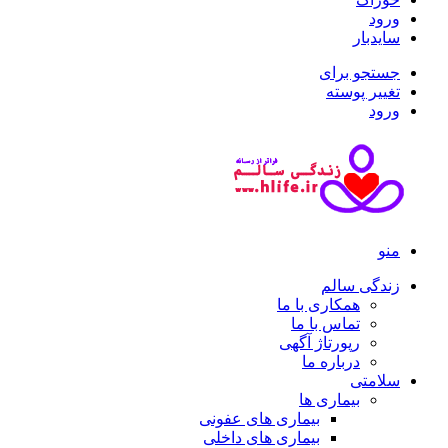
ورود
سایدبار
جستجو برای
تغییر پوسته
ورود
منو
زندگی سالم
همکاری با ما
تماس با ما
رپورتاژ آگهی
درباره ما
سلامتی
بیماری ها
بیماری های عفونی
بیماری های داخلی