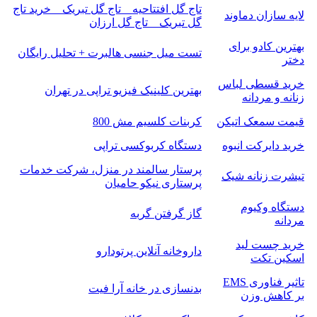
تاج گل افتتاحیه _ تاج گل تبریک _ خرید تاج
لایه سازان دماوند
گل تبریک _ تاج گل ارزان
بهترین کادو برای
تست میل جنسی هالبرت + تحلیل رایگان
دختر
خرید قسطی لباس
بهترین کلینیک فیزیو تراپی در تهران
زنانه و مردانه
قیمت سمعک اتیکن
کربنات کلسیم مش 800
خرید دایرکت انبوه
دستگاه کربوکسی تراپی
پرستار سالمند در منزل، شرکت خدمات
تیشرت زنانه شیک
پرستاری نیکو حامیان
دستگاه وکیوم
گاز گرفتن گربه
مردانه
خرید چست لید
داروخانه آنلاین پرتودارو
اسکین تکت
تاثیر فناوری EMS
بدنسازی در خانه آرا فیت
بر کاهش وزن