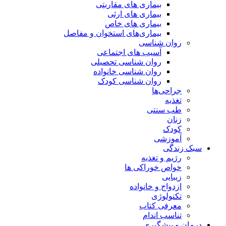
بیماری های مقاربتی
بیماری های ارثی
بیماری های خاص
بیماری‌های استخوان و مفاصل
روان شناسی
آسیب های اجتماعی
روان شناسی تحصیلی
روان شناسی خانواده
روان شناسی کودک
جراحی‌ها
تغذیه
طب سنتی
زنان
کودک
آموزشی
سبک زندگی
رژیم و تغذیه
خواص خوراکی ها
زیبایی
ازدواج و خانواده
تکنولوژی
معرفی کتاب
تناسب اندام
درمان و پیشگیری