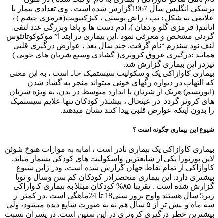
پزشکی انگلیس سال 1967گزارش شده است . وی تعدادی بیمار با
علایمی به شکل : تب ، راش پوستی ، کنژکتیویت(قرمزی چشم ) ،
انانتم( قرمزی گلو و دهان )، ادم دست ها و پاها وبزرگی غدد لنفی
گردنی مشخص و معرفی نمود .این بیماری در ابتد ا” موکوکوتانئوس
لنف نود سندرم “نام گرفت. چند سال بعد ، عوارض درگیری قلبی
همانند :درگیری عروق کرونری( گشادی وسیع شریان های خونی )
نیزدر این بیماری گزارش شد.
بیماری کاوازاکی یک واسکولیت سیستمیک حاد است ، به این معنی
که التهاب در دیواره رگهای خونی میتواند منجر به گشاد شدن
(انوریسم) هریک از شریان با اندازه متوسط در بدن، به ویژه شریان
های کرونر گردد. در عینحال ، بیشتذر کودکان تنها علایم سیستمیک
را بدون اینکه عوارض قلبی پیدا کنند نشان میدهند.
شیوع این بیماری چگونه است ؟
بیماری کاوازاکی یک بیماری نادر است ، امابه به موازات هنوخ شوئن
لاین پورپورا یکی از شایعترین واسکولیت های کودکی بشمار میاید.
کاوازاکی از تمام نقاط جهان گزارش شده است، ودر ژاپن شیوع
بیشتری دارد. این بیماری منحصرادر کودکان کم سن وسال و نوپا
گزارش شده است . تقریبا ۸۵% کودکان مبتلا به بیماری کاوازاکی
زیر5 سال هستند واوج بروز سنی18 تا 24ماهگی است .در کمتر از
سه ماه و بیش تر از ۵ سال هم نه به صورت شایع دیده میشود، ولی
بیشترین خطر درگیری کرونری در این سنین است. در پسران نسبت