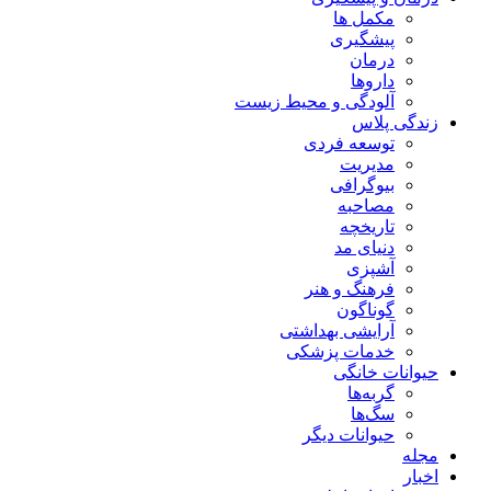
مکمل ها
پیشگیری
درمان
داروها
آلودگی و محیط زیست
زندگی پلاس
توسعه فردی
مدیریت
بیوگرافی
مصاحبه
تاریخچه
دنیای مد
آشپزی
فرهنگ و هنر
گوناگون
آرایشی بهداشتی
خدمات پزشکی
حیوانات خانگی
گربه‌ها
سگ‌ها
حیوانات دیگر
مجله
اخبار