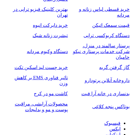
خرید قسطی لباس زنانه و
بهترین کلینیک فیزیو تراپی در
مردانه
تهران
قیمت سمعک اتیکن
خرید دایرکت انبوه
دستگاه کربوکسی تراپی
تیشرت زنانه شیک
پرستار سالمند در منزل،
شرکت خدمات پرستاری نیکو
دستگاه وکیوم مردانه
حامیان
گاز گرفتن گربه
خرید چست لید اسکین تکت
تاثیر فناوری EMS بر کاهش
داروخانه آنلاین پرتودارو
وزن
بدنسازی در خانه آرا فیت
کاشت مو در کرج
محصولات آرایشی، مراقبت
بوتاکس پنجه کلاغی
پوست و مو و بدلیجات
فیسبوک
ایکس
لینکداین