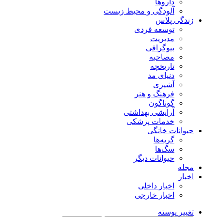
داروها
آلودگی و محیط زیست
زندگی پلاس
توسعه فردی
مدیریت
بیوگرافی
مصاحبه
تاریخچه
دنیای مد
آشپزی
فرهنگ و هنر
گوناگون
آرایشی بهداشتی
خدمات پزشکی
حیوانات خانگی
گربه‌ها
سگ‌ها
حیوانات دیگر
مجله
اخبار
اخبار داخلی
اخبار خارجی
تغییر پوسته