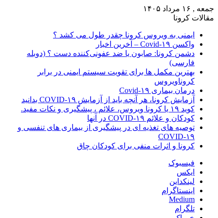
جمعه , ۱۶ مرداد ۱۴۰۵
مقالات کرونا
ایمنی به ویروس کرونا چقدر طول می کشد ؟
واکسن Covid-۱۹ – آخرین اخبار
دشمن کرونا: صابون یا ضد عفونی‌کننده دست ؟ (دوبله
فارسی)
بهترین مکمل ها برای تقویت سیستم ایمنی در برابر
کروناویروس
درمان بیماری Covid-۱۹
آزمایش کرونا، هر آنچه باید از آزمایش COVID-۱۹ بدانید
کوید ۱۹ یا کرونا ویروس، علائم ، پیشگیری و نکات مفید.
کودکان و علائم COVID-۱۹ در آنها
توصیه های تغذیه ای در پیشگیری از بیماری های تنفسی و
COVID-۱۹
کرونا و اثرات منفی برای کودکان چاق
فیسبوک
ایکس
لینکداین
اینستاگرام
Medium
تلگرام
خوراک