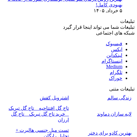
بهبودی کامل!
۵ خرداد, ۱۴۰۵
تبلیغات
تبلیغات شما می تواند اینجا قرار گیرد
شبکه های اجتماعی
فیسبوک
ایکس
لینکداین
اینستاگرام
Medium
تلگرام
خوراک
تبلیغات متنی
زندگی سالم
اشتروبل کفش
تاج گل افتتاحیه _ تاج گل تبریک
لایه سازان دماوند
_ خرید تاج گل تبریک _ تاج گل
ارزان
تست میل جنسی هالبرت +
بهترین کادو برای دختر
تحلیل رایگان