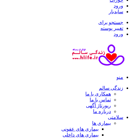
ورود
سایدبار
جستجو برای
تغییر پوسته
ورود
منو
زندگی سالم
همکاری با ما
تماس با ما
رپورتاژ آگهی
درباره ما
سلامتی
بیماری ها
بیماری های عفونی
بیماری های داخلی