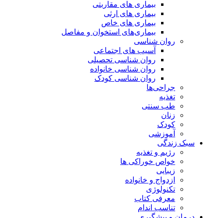
بیماری های مقاربتی
بیماری های ارثی
بیماری های خاص
بیماری‌های استخوان و مفاصل
روان شناسی
آسیب های اجتماعی
روان شناسی تحصیلی
روان شناسی خانواده
روان شناسی کودک
جراحی‌ها
تغذیه
طب سنتی
زنان
کودک
آموزشی
سبک زندگی
رژیم و تغذیه
خواص خوراکی ها
زیبایی
ازدواج و خانواده
تکنولوژی
معرفی کتاب
تناسب اندام
درمان و پیشگیری