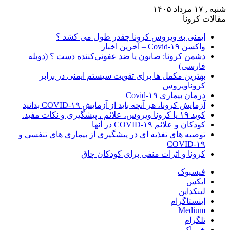
شنبه , ۱۷ مرداد ۱۴۰۵
مقالات کرونا
ایمنی به ویروس کرونا چقدر طول می کشد ؟
واکسن Covid-۱۹ – آخرین اخبار
دشمن کرونا: صابون یا ضد عفونی‌کننده دست ؟ (دوبله
فارسی)
بهترین مکمل ها برای تقویت سیستم ایمنی در برابر
کروناویروس
درمان بیماری Covid-۱۹
آزمایش کرونا، هر آنچه باید از آزمایش COVID-۱۹ بدانید
کوید ۱۹ یا کرونا ویروس، علائم ، پیشگیری و نکات مفید.
کودکان و علائم COVID-۱۹ در آنها
توصیه های تغذیه ای در پیشگیری از بیماری های تنفسی و
COVID-۱۹
کرونا و اثرات منفی برای کودکان چاق
فیسبوک
ایکس
لینکداین
اینستاگرام
Medium
تلگرام
خوراک