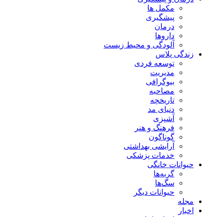
مکمل ها
پیشگیری
درمان
داروها
آلودگی و محیط زیست
زندگی پلاس
توسعه فردی
مدیریت
بیوگرافی
مصاحبه
تاریخچه
دنیای مد
آشپزی
فرهنگ و هنر
گوناگون
آرایشی بهداشتی
خدمات پزشکی
حیوانات خانگی
گربه‌ها
سگ‌ها
حیوانات دیگر
مجله
اخبار