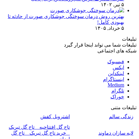
۵ تیر, ۱۴۰۲
بهترین روش درمان سوختگی جوشکاری صورت از حادثه تا
بهبودی کامل!
۵ خرداد, ۱۴۰۵
تبلیغات
تبلیغات شما می تواند اینجا قرار گیرد
شبکه های اجتماعی
فیسبوک
ایکس
لینکداین
اینستاگرام
Medium
تلگرام
خوراک
تبلیغات متنی
زندگی سالم
اشتروبل کفش
تاج گل افتتاحیه _ تاج گل تبریک
لایه سازان دماوند
_ خرید تاج گل تبریک _ تاج گل
ارزان