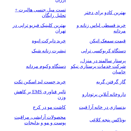
تست میل جنسی هالبرت +
بهترین کادو برای دختر
تحلیل رایگان
خرید قسطی لباس زنانه و
بهترین کلینیک فیزیو تراپی در
مردانه
تهران
قیمت سمعک اتیکن
خرید دایرکت انبوه
دستگاه کربوکسی تراپی
تیشرت زنانه شیک
پرستار سالمند در منزل،
شرکت خدمات پرستاری نیکو
دستگاه وکیوم مردانه
حامیان
گاز گرفتن گربه
خرید چست لید اسکین تکت
تاثیر فناوری EMS بر کاهش
داروخانه آنلاین پرتودارو
وزن
بدنسازی در خانه آرا فیت
کاشت مو در کرج
محصولات آرایشی، مراقبت
بوتاکس پنجه کلاغی
پوست و مو و بدلیجات