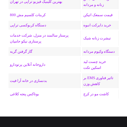
ن
ر
بهترین کلینیک فیزیو تراپی در تهران
زنانه و مردانه
ا
قیمت سمعک اتیکن
کربنات کلسیم مش 800
م
خرید دایرکت انبوه
دستگاه کربوکسی تراپی
پرستار سالمند در منزل، شرکت خدمات
تیشرت زنانه شیک
پرستاری نیکو حامیان
دستگاه وکیوم مردانه
گاز گرفتن گربه
خرید چست لید
داروخانه آنلاین پرتودارو
اسکین تکت
تاثیر فناوری EMS بر
بدنسازی در خانه آرا فیت
کاهش وزن
کاشت مو در کرج
بوتاکس پنجه کلاغی