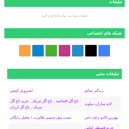
تبلیغات
تبلیغات شما می تواند اینجا قرار گیرد
شبکه های اجتماعی
ف
ا
ل
ا
M
ت
خ
ی
ی
ی
ی
e
ل
و
س
ک
ن
ن
d
گ
ر
تبلیغات متنی
ب
س
ک
س
i
ر
ا
زندگی سالم
اشتروبل کفش
و
د
ت
u
ا
ک
تاج گل افتتاحیه _ تاج گل تبریک _ خرید تاج گل
لایه سازان دماوند
تبریک _ تاج گل ارزان
ک
ا
ا
m
م
بهترین کادو برای دختر
تست میل جنسی هالبرت + تحلیل رایگان
ی
گ
خرید قسطی لباس