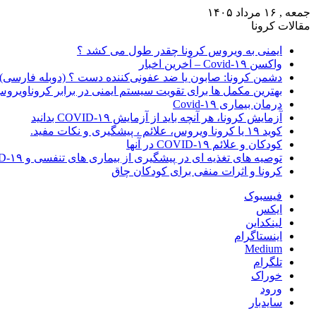
جمعه , ۱۶ مرداد ۱۴۰۵
مقالات کرونا
ایمنی به ویروس کرونا چقدر طول می کشد ؟
واکسن Covid-۱۹ – آخرین اخبار
دشمن کرونا: صابون یا ضد عفونی‌کننده دست ؟ (دوبله فارسی)
بهترین مکمل ها برای تقویت سیستم ایمنی در برابر کروناویرو
درمان بیماری Covid-۱۹
آزمایش کرونا، هر آنچه باید از آزمایش COVID-۱۹ بدانید
کوید ۱۹ یا کرونا ویروس، علائم ، پیشگیری و نکات مفید.
کودکان و علائم COVID-۱۹ در آنها
توصیه های تغذیه ای در پیشگیری از بیماری های تنفسی و COVID-۱۹
کرونا و اثرات منفی برای کودکان چاق
فیسبوک
ایکس
لینکداین
اینستاگرام
Medium
تلگرام
خوراک
ورود
سایدبار