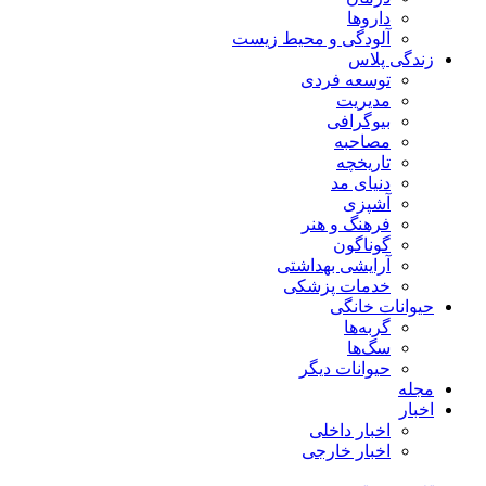
داروها
آلودگی و محیط زیست
زندگی پلاس
توسعه فردی
مدیریت
بیوگرافی
مصاحبه
تاریخچه
دنیای مد
آشپزی
فرهنگ و هنر
گوناگون
آرایشی بهداشتی
خدمات پزشکی
حیوانات خانگی
گربه‌ها
سگ‌ها
حیوانات دیگر
مجله
اخبار
اخبار داخلی
اخبار خارجی