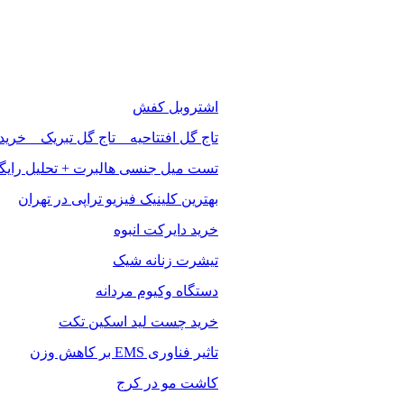
اشتروبل کفش
تاج گل افتتاحیه _ تاج گل تبریک _ خرید
تست میل جنسی هالبرت + تحلیل رایگ
بهترین کلینیک فیزیو تراپی در تهران
خرید دایرکت انبوه
تیشرت زنانه شیک
دستگاه وکیوم مردانه
خرید چست لید اسکین تکت
تاثیر فناوری EMS بر کاهش وزن
کاشت مو در کرج