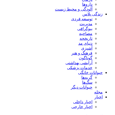
داروها
آلودگی و محیط زیست
زندگی پلاس
توسعه فردی
مدیریت
بیوگرافی
مصاحبه
تاریخچه
دنیای مد
آشپزی
فرهنگ و هنر
گوناگون
آرایشی بهداشتی
خدمات پزشکی
حیوانات خانگی
گربه‌ها
سگ‌ها
حیوانات دیگر
مجله
اخبار
اخبار داخلی
اخبار خارجی