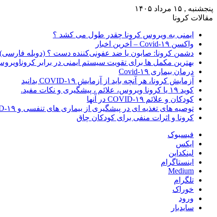
پنجشنبه , ۱۵ مرداد ۱۴۰۵
مقالات کرونا
ایمنی به ویروس کرونا چقدر طول می کشد ؟
واکسن Covid-۱۹ – آخرین اخبار
دشمن کرونا: صابون یا ضد عفونی‌کننده دست ؟ (دوبله فارسی)
بهترین مکمل ها برای تقویت سیستم ایمنی در برابر کروناویرو
درمان بیماری Covid-۱۹
آزمایش کرونا، هر آنچه باید از آزمایش COVID-۱۹ بدانید
کوید ۱۹ یا کرونا ویروس، علائم ، پیشگیری و نکات مفید.
کودکان و علائم COVID-۱۹ در آنها
توصیه های تغذیه ای در پیشگیری از بیماری های تنفسی و COVID-۱۹
کرونا و اثرات منفی برای کودکان چاق
فیسبوک
ایکس
لینکداین
اینستاگرام
Medium
تلگرام
خوراک
ورود
سایدبار