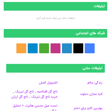
تبلیغات
تبلیغات شما می تواند اینجا قرار گیرد
شبکه های اجتماعی
ف
ا
ل
ا
M
ت
خ
ی
ی
ی
ی
e
ل
و
س
ک
ن
ن
d
گ
ر
تبلیغات متنی
ب
س
ک
س
i
ر
ا
زندگی سالم
اشتروبل کفش
و
د
ت
u
ا
ک
تاج گل افتتاحیه _ تاج گل تبریک _
لایه سازان دماوند
خرید تاج گل تبریک _ تاج گل ارزان
ک
ا
ا
m
م
تست میل جنسی هالبرت + تحلیل
ی
گ
بهترین کادو برای دختر
رایگان