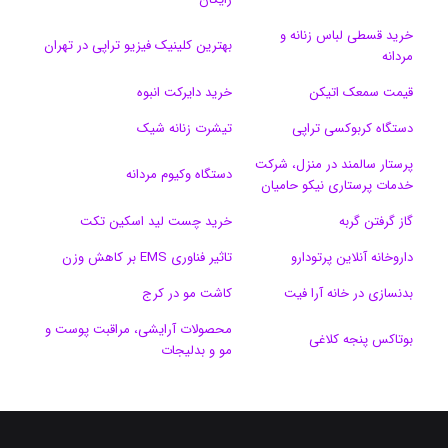
ن
ر
خرید قسطی لباس زنانه و
بهترین کلینیک فیزیو تراپی در تهران
مردانه
ا
قیمت سمعک اتیکن
خرید دایرکت انبوه
م
دستگاه کربوکسی تراپی
تیشرت زنانه شیک
پرستار سالمند در منزل، شرکت
دستگاه وکیوم مردانه
خدمات پرستاری نیکو حامیان
گاز گرفتن گربه
خرید چست لید اسکین تکت
داروخانه آنلاین پرتودارو
تاثیر فناوری EMS بر کاهش وزن
بدنسازی در خانه آرا فیت
کاشت مو در کرج
محصولات آرایشی، مراقبت پوست و
بوتاکس پنجه کلاغی
مو و بدلیجات