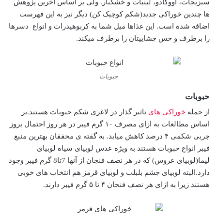
سبزیجات، آووکادو، لبنیات و خشکبار. ولی بر اساس آخرین پژوهش
ها چندین خوراکی جدید(شکم کوچیک کن) دیگر نیز به این فهرست
اضافه شده است. این غذاها میل شما به کربوهیدرات و انواع دسرها
را برطرف و حس چشاییتان را برطرف میکند.
حبوبات
حبوبات
از جمله
خوراکی های
تاثیر گذار در لاغری شکم حبوبات هستند.بر
اساس مطالعات به ازای مصرف ۱۰ گرم فیبر در هر روز احتمال بروز
چربی شکمی ۴ درصد کاهش میابد. به گفته ی محققان بهترین منبع
فیبر انواع حبوبات هستند به ویژه عدس لوبیای سیاه لوبیای
لیما(لوبیای عروس) که در هر نصف فنجان از آنها 7تا8 گرم فیبر وجود
دارد.البته لوبیای چشم بلبلب و لوبیای قرمز هم انتخاب های خوبی
هستند زیرا به ازای هر نصف فنجان ۴ تا ۵ گرم فیبر دارند.