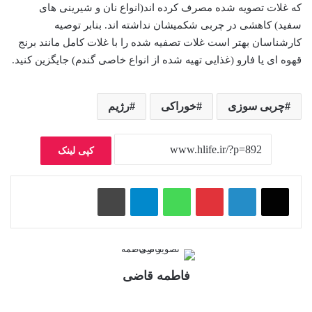
که غلات تصویه شده مصرف کرده اند(انواع نان و شیرینی های
سفید) کاهشی در چربی شکمیشان نداشته اند. بنابر توصیه
کارشناسان بهتر است غلات تصفیه شده را با غلات کامل مانند برنج
قهوه ای یا فارو (غذایی تهیه شده از انواع خاصی گندم) جایگزین کنید.
چربی سوزی
خوراکی
رژیم
کپی لینک
پینتریست
واتس آپ
تلگرام
چاپ
فاطمه قاضی