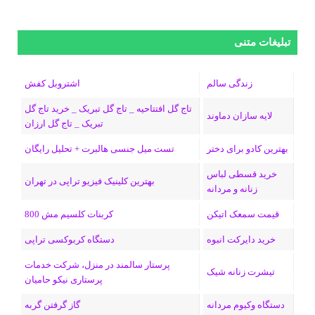
ی
ی
ی
ی
e
ل
و
س
ک
ن
ن
d
گ
ر
تبلیغات متنی
ب
س
ک
س
i
ر
ا
زندگی سالم
اشتروبل کفش
و
د
ت
u
ا
ک
تاج گل افتتاحیه _ تاج گل تبریک _ خرید تاج گل
لایه سازان دماوند
تبریک _ تاج گل ارزان
ک
ا
ا
m
م
بهترین کادو برای دختر
تست میل جنسی هالبرت + تحلیل رایگان
ی
گ
خرید قسطی لباس
ن
ر
بهترین کلینیک فیزیو تراپی در تهران
زنانه و مردانه
ا
قیمت سمعک اتیکن
کربنات کلسیم مش 800
م
خرید دایرکت انبوه
دستگاه کربوکسی تراپی
پرستار سالمند در منزل، شرکت خدمات
تیشرت زنانه شیک
پرستاری نیکو حامیان
دستگاه وکیوم مردانه
گاز گرفتن گربه