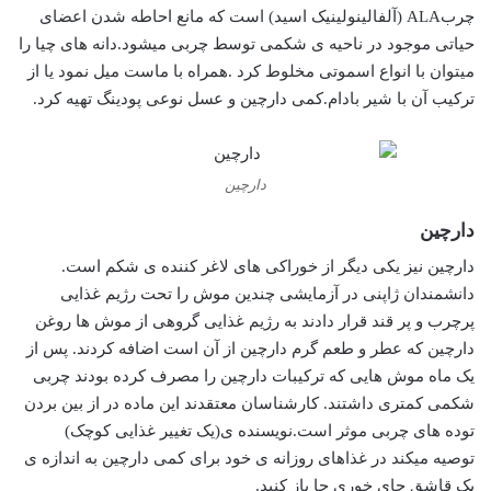
چربALA (آلفالینولینیک اسید) است که مانع احاطه شدن اعضای
حیاتی موجود در ناحیه ی شکمی توسط چربی میشود.دانه های چیا را
میتوان با انواع اسموتی مخلوط کرد .همراه با ماست میل نمود یا از
ترکیب آن با شیر بادام.کمی دارچین و عسل نوعی پودینگ تهیه کرد.
دارچین
دارچین
دارچین نیز یکی دیگر از خوراکی های لاغر کننده ی شکم است.
دانشمندان ژاپنی در آزمایشی چندین موش را تحت رژیم غذایی
پرچرب و پر قند قرار دادند به رژیم غذایی گروهی از موش ها روغن
دارچین که عطر و طعم گرم دارچین از آن است اضافه کردند. پس از
یک ماه موش هایی که ترکیبات دارچین را مصرف کرده بودند چربی
شکمی کمتری داشتند. کارشناسان معتقدند این ماده در از بین بردن
توده های چربی موثر است.نویسنده ی(یک تغییر غذایی کوچک)
توصیه میکند در غذاهای روزانه ی خود برای کمی دارچین به اندازه ی
یک قاشق چای خوری جا باز کنید.