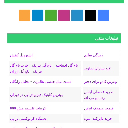
فیسبوک
ایکس
لینکداین
اینستاگرام
Medium
تلگرام
خوراک
تبلیغات متنی
زندگی سالم
اشتروبل کفش
تاج گل افتتاحیه _ تاج گل تبریک _ خرید تاج گل
لایه سازان دماوند
تبریک _ تاج گل ارزان
بهترین کادو برای دختر
تست میل جنسی هالبرت + تحلیل رایگان
خرید قسطی لباس
بهترین کلینیک فیزیو تراپی در تهران
زنانه و مردانه
قیمت سمعک اتیکن
کربنات کلسیم مش 800
خرید دایرکت انبوه
دستگاه کربوکسی تراپی