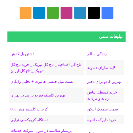
فیسبوک
ایکس
لینکداین
اینستاگرام
Medium
تلگرام
خوراک
تبلیغات متنی
زندگی سالم
اشتروبل کفش
تاج گل افتتاحیه _ تاج گل تبریک _ خرید تاج گل
لایه سازان دماوند
تبریک _ تاج گل ارزان
بهترین کادو برای دختر
تست میل جنسی هالبرت + تحلیل رایگان
خرید قسطی لباس
بهترین کلینیک فیزیو تراپی در تهران
زنانه و مردانه
قیمت سمعک اتیکن
کربنات کلسیم مش 800
خرید دایرکت انبوه
دستگاه کربوکسی تراپی
پرستار سالمند در منزل، شرکت خدمات