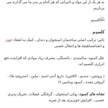
به هر یک از این مواد و تاثیراتی که هر کدام بر بدن ما می گذارند می
پردازیم.
کلسیـم
تاثیر: ترکیب اصلی ساختمان استخوان و دندان ، کمک به انعقاد
خون
و انقباضماهیچه ها و انتقال عصبی
علل کمبود: سالمندی ، یائستگی، مصرف زیاد موادی که افزاینده دفع
ادراری کلسیم اند،
( پروتئین ، سدیم ، کافئین(، دارو( آنتی اسید ، ملین ، استروئید ها) ،
آتروفی معده ، کمبود ویتامین D
نشانه های کمبود:
پوکی استخوان ، گرفتگی عضلات، تحریک پذیری
عصبی ، افزایش خونریزی بعد از ضربه