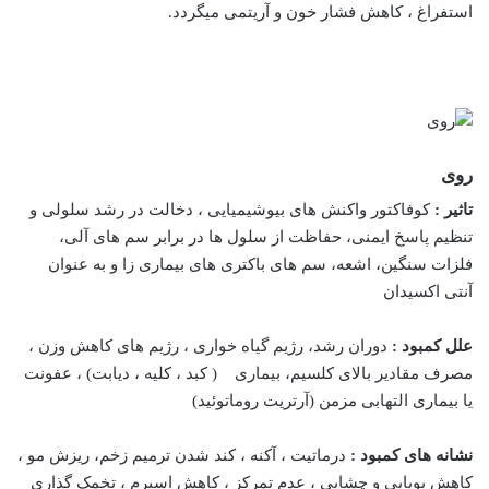
استفراغ ، کاهش فشار خون و آریتمی میگردد.
روی
تاثیر :
کوفاکتور واکنش های بیوشیمیایی ، دخالت در رشد سلولی و
تنظیم پاسخ ایمنی، حفاظت از سلول ها در برابر سم های آلی،
فلزات سنگین، اشعه، سم های باکتری های بیماری زا و به عنوان
آنتی اکسیدان
علل کمبود :
دوران رشد، رژیم گیاه خواری ، رژیم های کاهش وزن ،
مصرف مقادیر بالای کلسیم، بیماری ( کبد ، کلیه ، دیابت) ، عفونت
یا بیماری التهابی مزمن (آرتریت روماتوئید)
نشانه های کمبود :
درماتیت ، آکنه ، کند شدن ترمیم زخم، ریزش مو ،
کاهش بویایی و چشایی ، عدم تمرکز ، کاهش اسپرم ، تخمک گذاری