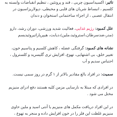
تاثیر:
اکسیداسیون چربی ، قند و پروتئین ، تنظیم انقباضات وابسته به
کلسیم ، انبساط شریان های قلبی و محیطی، دپولاریزاسیون در
انتقال عصبی ، از اجزاء ساختمانی استخوان و دندان
علل کمبود:
رژیم غذایی
، فعالیت شدید ورزشی، دوران رشد، دارو
(مدر،ضدسرطان،استروئید،ملین)،دیابت، هیپرپاراتیروئیدیسم
نشانه های کمبود:
گرفتگی عضله ، کاهش کلسیم و پتاسیم خون،
تغییر خلق، بی اشتهایی، تهوع، افزایش تری گلیسرید و کلسترول ،
احتباس سدیم و آب
سمیت:
در افراد بالغ مقادیر بالاتر از ۱ گرم در روز سمی نیست.
در افرادی که مبتلا به نارسایی مزمن کلیه هستند دفع ادرای منیزیم
مختل می شود .
در این افراد دریافت مکمل های منیزیم یا آنتی اسید و ملین حاوی
منیزیم غلظت این فلز را در خون افزایش داده و منجر به تهوع ،