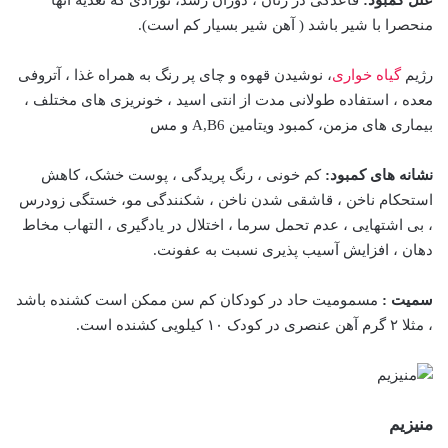
علل کمبود:
قاعدگی در زنان ، دوران رشد، نوزادی که تغذیه آنها
منحصرا با شیر باشد ( آهن شیر بسیار کم است).
رژیم
گیاه خواری
، نوشیدن قهوه و چای پر رنگ به همراه غذا ، آتروفی
معده ، استفاده طولانی مدت از انتی اسید ، خونریزی های مختلف ،
بیماری های مزمن، کمبود ویتامین A,B6 و مس
نشانه های کمبود:
کم خونی ، رنگ پریدگی ، پوست خشک، کاهش
استحکام ناخن ، قاشقی شدن ناخن ، شکنندگی مو، خستگی زودرس
، بی اشتهایی ، عدم تحمل سرما ، اختلال در یادگیری ، التهاب مخاط
دهان ، افزایش آسیب پذیری نسبت به عفونت.
سمیت :
مسمومیت حاد در کودکان کم سن ممکن است کشنده باشد
، مثلا ۲ گرم آهن عنصری در کودک ۱۰ کیلویی کشنده است.
منیزیم