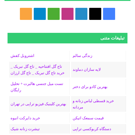
ف
ا
ل
ا
M
ت
خ
ی
ی
ی
ی
e
ل
و
س
ک
ن
ن
d
گ
ر
تبلیغات متنی
ب
س
ک
س
i
ر
ا
زندگی سالم
اشتروبل کفش
و
د
ت
u
ا
ک
تاج گل افتتاحیه _ تاج گل تبریک _
لایه سازان دماوند
خرید تاج گل تبریک _ تاج گل ارزان
ک
ا
ا
m
م
تست میل جنسی هالبرت + تحلیل
ی
گ
بهترین کادو برای دختر
رایگان
ن
ر
خرید قسطی لباس زنانه و
بهترین کلینیک فیزیو تراپی در تهران
مردانه
ا
قیمت سمعک اتیکن
خرید دایرکت انبوه
م
دستگاه کربوکسی تراپی
تیشرت زنانه شیک