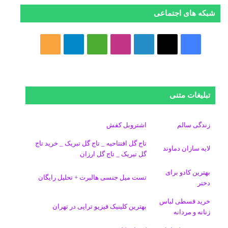
شبکه های اجتماعی
ف
ا
ل
ا
M
ت
خ
ی
ی
ی
ی
e
ل
و
س
ک
ن
ن
d
گ
ر
تبلیغات متنی
ب
س
ک
س
i
ر
ا
و
د
ت
u
ا
ک
زندگی سالم
اشتروبل کفش
تاج گل افتتاحیه _ تاج گل تبریک _ خرید تاج
ک
ا
ا
m
م
لایه سازان دماوند
گل تبریک _ تاج گل ارزان
ی
گ
بهترین کادو برای
تست میل جنسی هالبرت + تحلیل رایگان
دختر
ن
ر
خرید قسطی لباس
ا
بهترین کلینیک فیزیو تراپی در تهران
زنانه و مردانه
م