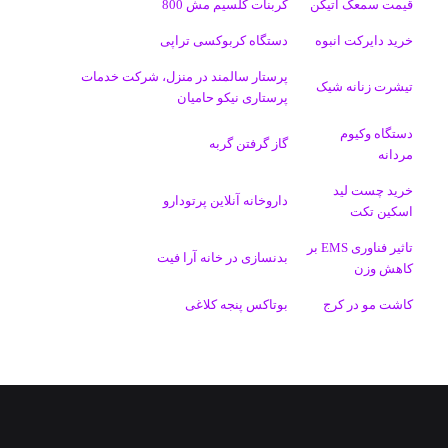
قیمت سمعک اتیکن
کربنات کلسیم مش 800
خرید دایرکت انبوه
دستگاه کربوکسی تراپی
پرستار سالمند در منزل، شرکت خدمات
تیشرت زنانه شیک
پرستاری نیکو حامیان
دستگاه وکیوم
گاز گرفتن گربه
مردانه
خرید چست لید
داروخانه آنلاین پرتودارو
اسکین تکت
تاثیر فناوری EMS بر
بدنسازی در خانه آرا فیت
کاهش وزن
کاشت مو در کرج
بوتاکس پنجه کلاغی