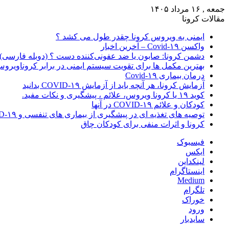
جمعه , ۱۶ مرداد ۱۴۰۵
مقالات کرونا
ایمنی به ویروس کرونا چقدر طول می کشد ؟
واکسن Covid-۱۹ – آخرین اخبار
دشمن کرونا: صابون یا ضد عفونی‌کننده دست ؟ (دوبله فارسی)
بهترین مکمل ها برای تقویت سیستم ایمنی در برابر کروناویرو
درمان بیماری Covid-۱۹
آزمایش کرونا، هر آنچه باید از آزمایش COVID-۱۹ بدانید
کوید ۱۹ یا کرونا ویروس، علائم ، پیشگیری و نکات مفید.
کودکان و علائم COVID-۱۹ در آنها
توصیه های تغذیه ای در پیشگیری از بیماری های تنفسی و COVID-۱۹
کرونا و اثرات منفی برای کودکان چاق
فیسبوک
ایکس
لینکداین
اینستاگرام
Medium
تلگرام
خوراک
ورود
سایدبار