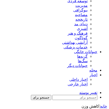
توسعه فردی
مدیریت
بیوگرافی
مصاحبه
تاریخچه
دنیای مد
آشپزی
فرهنگ و هنر
گوناگون
آرایشی بهداشتی
خدمات پزشکی
حیوانات خانگی
گربه‌ها
سگ‌ها
حیوانات دیگر
مجله
اخبار
اخبار داخلی
اخبار خارجی
تغییر پوسته
جستجو برای
خانه
|
کاهش وزن