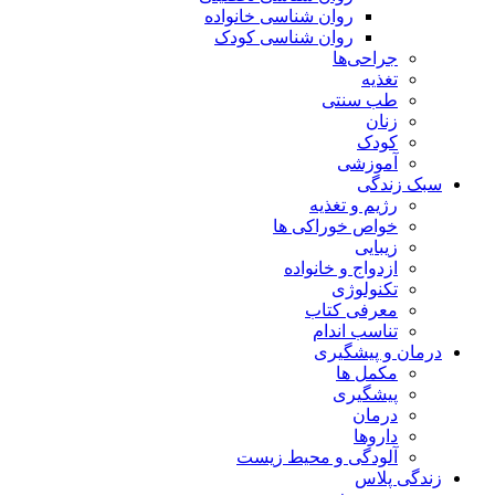
روان شناسی خانواده
روان شناسی کودک
جراحی‌ها
تغذیه
طب سنتی
زنان
کودک
آموزشی
سبک زندگی
رژیم و تغذیه
خواص خوراکی ها
زیبایی
ازدواج و خانواده
تکنولوژی
معرفی کتاب
تناسب اندام
درمان و پیشگیری
مکمل ها
پیشگیری
درمان
داروها
آلودگی و محیط زیست
زندگی پلاس