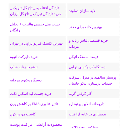
و
د
ت
u
ا
ک
تاج گل افتتاحیه _ تاج گل تبریک _
لایه سازان دماوند
خرید تاج گل تبریک _ تاج گل ارزان
ک
ا
ا
m
م
تست میل جنسی هالبرت + تحلیل
ی
گ
بهترین کادو برای دختر
رایگان
ن
ر
خرید قسطی لباس زنانه و
بهترین کلینیک فیزیو تراپی در تهران
مردانه
ا
قیمت سمعک اتیکن
خرید دایرکت انبوه
م
دستگاه کربوکسی تراپی
تیشرت زنانه شیک
پرستار سالمند در منزل، شرکت
دستگاه وکیوم مردانه
خدمات پرستاری نیکو حامیان
گاز گرفتن گربه
خرید چست لید اسکین تکت
داروخانه آنلاین پرتودارو
تاثیر فناوری EMS بر کاهش وزن
بدنسازی در خانه آرا فیت
کاشت مو در کرج
محصولات آرایشی، مراقبت پوست
بوتاکس پنجه کلاغی