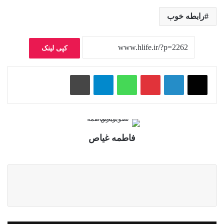
رابطه خوب
کپی لینک
پینتریست
واتس آپ
تلگرام
چاپ
فاطمه غیاص