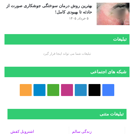
بهترین روش درمان سوختگی جوشکاری صورت از
حادثه تا بهبودی کامل!
۵ خرداد, ۱۴۰۵
تبلیغات
تبلیغات شما می تواند اینجا قرار گیرد
شبکه های اجتماعی
ف
ا
ل
ا
M
ت
خ
ی
ی
ی
ی
e
ل
و
س
ک
ن
ن
d
گ
ر
تبلیغات متنی
ب
س
ک
س
i
ر
ا
زندگی سالم
اشتروبل کفش