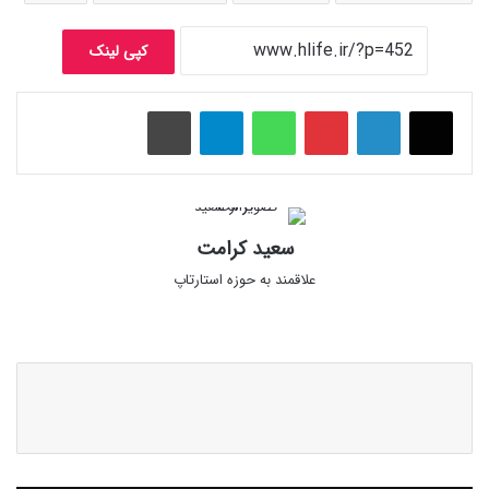
کپی لینک
پینتریست
واتس آپ
تلگرام
چاپ
سعید کرامت
علاقمند به حوزه استارتاپ
وبس
ایک
لینک
ای
س
دای
ت
ن