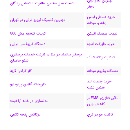
بهترین کادو برای
ی
گ
تست میل جنسی هالبرت + تحلیل رایگان
دختر
ن
ر
خرید قسطی لباس
بهترین کلینیک فیزیو تراپی در تهران
زنانه و مردانه
ا
قیمت سمعک اتیکن
کربنات کلسیم مش 800
م
خرید دایرکت انبوه
دستگاه کربوکسی تراپی
پرستار سالمند در منزل، شرکت خدمات پرستاری
تیشرت زنانه شیک
نیکو حامیان
دستگاه وکیوم مردانه
گاز گرفتن گربه
خرید چست لید
داروخانه آنلاین پرتودارو
اسکین تکت
تاثیر فناوری EMS بر
بدنسازی در خانه آرا فیت
کاهش وزن
کاشت مو در کرج
بوتاکس پنجه کلاغی